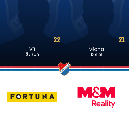
21
99
Michal
Vlasiy
Kohút
Sinyavskiy