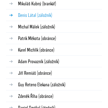
Mikuláš Kubný
(brankář)
Denis Látal
(záložník)
Michal Málek
(záložník)
Patrik Měkota
(obránce)
Karel Michlík
(obránce)
Adam Provazník
(záložník)
Jiří Remiáš
(obránce)
Guy Reteno Elekana
(záložník)
Zdeněk Říha
(obránce)
Daniel Smékal
(útočník)