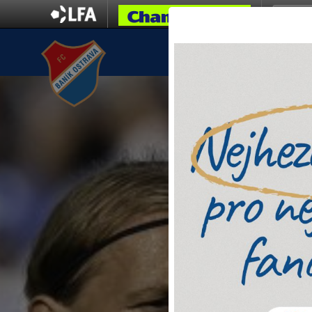
KLUB
TICKETING
TÝMY