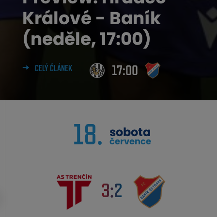
Králové - Baník
(neděle, 17:00)
17:00
CELÝ ČLÁNEK
18.
sobota
července
3:2