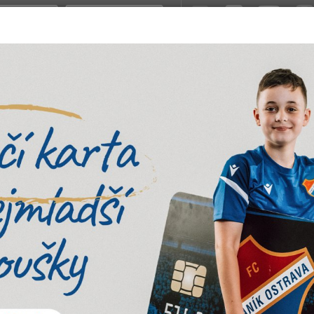
KLUBY
PROJEKTY
APLIKACE
AKADEMIE
MULTIMÉDIA
NADACE
PŘÍPRA