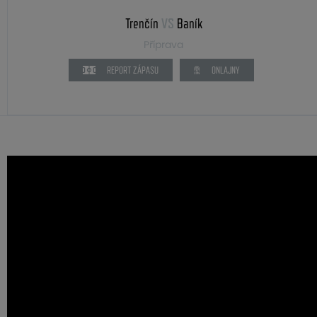
Trenčín
VS
Baník
Příprava
REPORT ZÁPASU
ONLAJNY