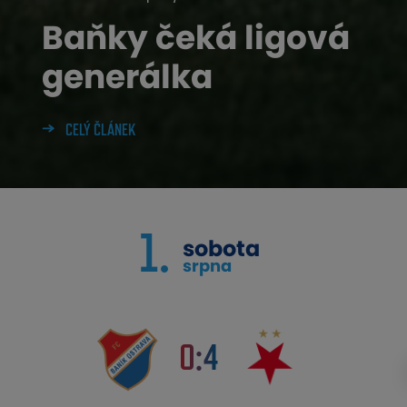
Baňky čeká ligová
generálka
CELÝ ČLÁNEK
1.
sobota
srpna
0:4