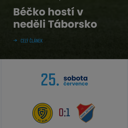
Béčko hostí v
neděli Táborsko
CELÝ ČLÁNEK
25.
sobota
července
0:1