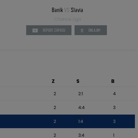
Baník
VS
Slavia
Chance Liga
REPORT ZÁPASU
ONLAJNY
Z
S
B
2
2:1
4
2
4:4
3
2
1:4
3
2
3:4
1