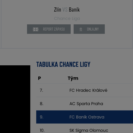
Zlín
VS
Baník
Chance Liga
REPORT ZÁPASU
ONLAJNY
TABULKA CHANCE LIGY
P
Tým
7.
FC Hradec Králové
8.
AC Sparta Praha
9.
FC Baník Ostrava
10.
SK Sigma Olomouc