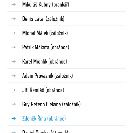
Mikuláš Kubný
(brankář)
Denis Látal
(záložník)
Michal Málek
(záložník)
Patrik Měkota
(obránce)
Karel Michlík
(obránce)
Adam Provazník
(záložník)
Jiří Remiáš
(obránce)
Guy Reteno Elekana
(záložník)
Zdeněk Říha
(obránce)
Daniel Smékal
(útočník)