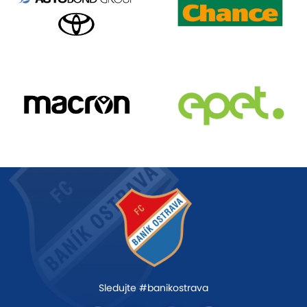
Sledujte #banikostrava