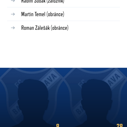
Radim Šudák
(záložník)
Martin Temel
(obránce)
Roman Zálešák
(obránce)
8
28