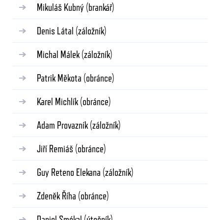
Mikuláš Kubný
(brankář)
Denis Látal
(záložník)
Michal Málek
(záložník)
Patrik Měkota
(obránce)
Karel Michlík
(obránce)
Adam Provazník
(záložník)
Jiří Remiáš
(obránce)
Guy Reteno Elekana
(záložník)
Zdeněk Říha
(obránce)
Daniel Smékal
(útočník)