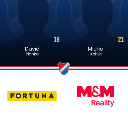
21
19
Michal
Filip
Kohút
Šancl