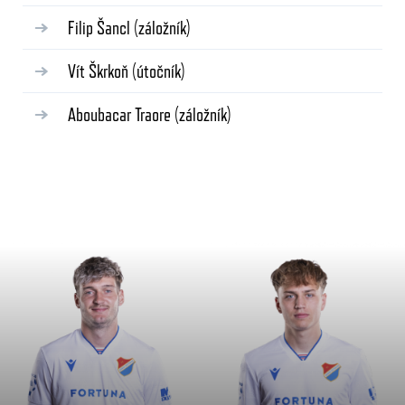
Filip Šancl
(záložník)
Vít Škrkoň
(útočník)
Aboubacar Traore
(záložník)