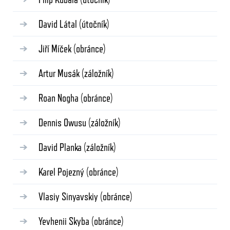
David Látal
(útočník)
Jiří Míček
(obránce)
Artur Musák
(záložník)
Roan Nogha
(obránce)
Dennis Owusu
(záložník)
David Planka
(záložník)
Karel Pojezný
(obránce)
Vlasiy Sinyavskiy
(obránce)
Yevhenii Skyba
(obránce)