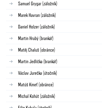
Samuel Grygar
(záložník)
Marek Havran
(záložník)
Daniel Holzer
(záložník)
Martin Hrubý
(brankář)
Matěj Chaluš
(obránce)
Martin Jedlička
(brankář)
Václav Jurečka
(útočník)
Matúš Kmeť
(obránce)
Michal Kohút
(záložník)
Filip Kubala
(útočník)