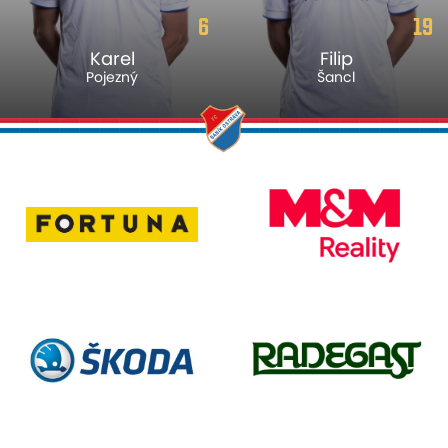
6
19
Karel
Filip
Pojezný
Šancl