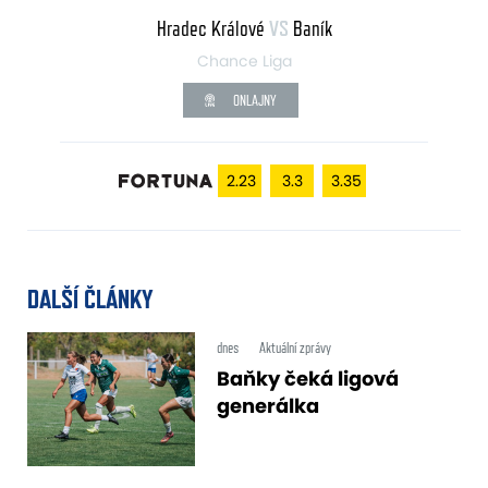
Hradec Králové
VS
Baník
Chance Liga
ONLAJNY
2.23
3.3
3.35
DALŠÍ ČLÁNKY
dnes
Aktuální zprávy
Baňky čeká ligová
generálka