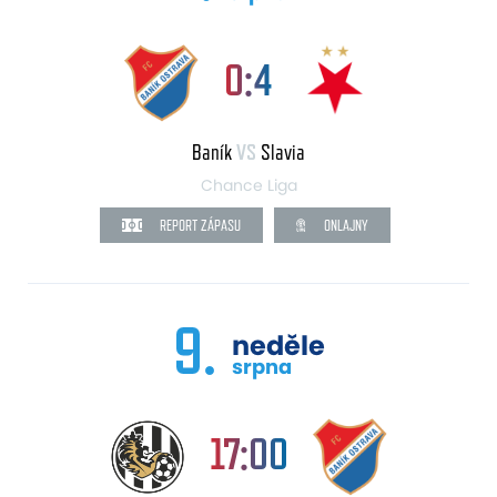
0:4
Baník
VS
Slavia
Chance Liga
REPORT ZÁPASU
ONLAJNY
9.
neděle
srpna
17:00