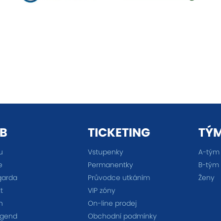
B
TICKETING
TÝ
u
Vstupenky
A-tým
e
Permanentky
B-tým
garda
Průvodce utkáním
Ženy
t
VIP zóny
n
On-line prodej
egend
Obchodní podmínky