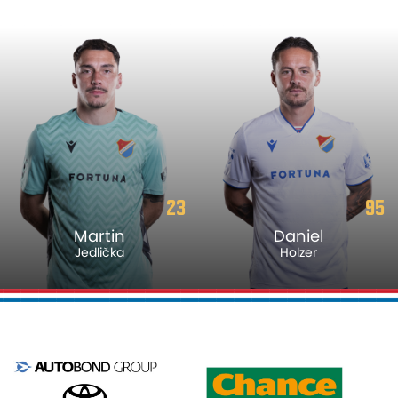
23
95
Martin
Daniel
Jedlička
Holzer