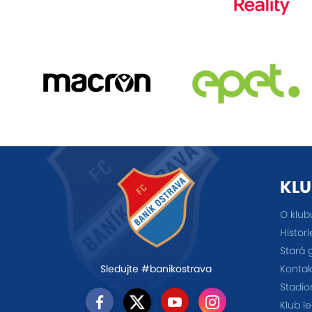
KLU
O klub
Histori
Stará 
Kontak
Sledujte #banikostrava
Stadio
Klub l