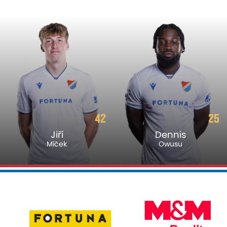
42
25
Jiří
Dennis
Míček
Owusu