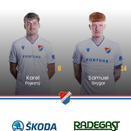
6
14
Karel
Samuel
Pojezný
Grygar