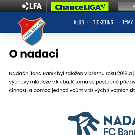
KLUB
TICKETING
TÝMY
O nadaci
Nadační fond Baník byl založen v březnu roku 2018 a 
výchovy mládeže v klubu. K tomu se postupně přidávaly
činnosti a pomoc jednotlivcům v tíživých životních si