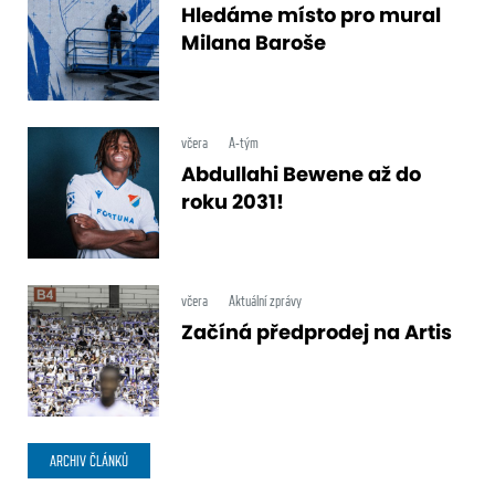
Hledáme místo pro mural
Milana Baroše
včera
A-tým
Abdullahi Bewene až do
roku 2031!
včera
Aktuální zprávy
Začíná předprodej na Artis
ARCHIV ČLÁNKŮ