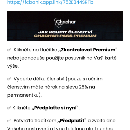
https://fcbanik.app.link/752E844SRTb
✅ Klikněte na tlačítko
„Zkontrolovat Premium"
nebo jednoduše použijte posuvník na Vaší kartě
výše.
✅ Vyberte délku členství (pouze s ročním
členstvím máte nárok na slevu 25% na
permanentku).
✅ Klikněte
„Předplaťte si nyní"
.
✅ Potvrďte tlačítkem
„Předplatit"
a zvolte dne
Vašeho nastavení a typu telefonu platbu přes