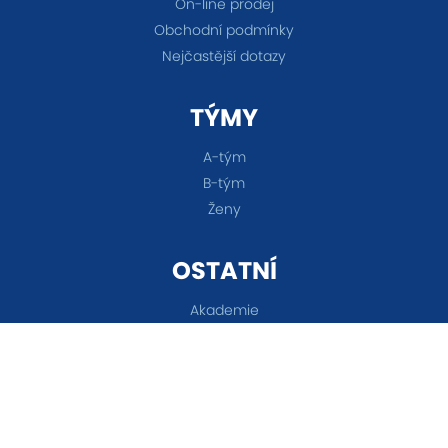
On-line prodej
Obchodní podmínky
Nejčastější dotazy
TÝMY
A-tým
B-tým
Ženy
OSTATNÍ
Akademie
Fanshop
Všechna práva vyhrazena © 2026 FC Baník Ostrava &
Nastavení cookies
&
eSports.cz s.r.o.