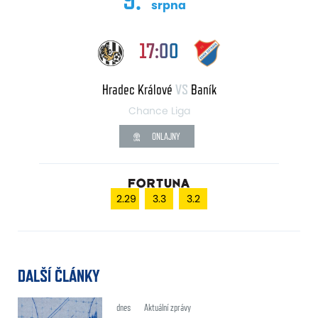
srpna
17:00
Hradec Králové
VS
Baník
Chance Liga
ONLAJNY
2.29
3.3
3.2
DALŠÍ ČLÁNKY
dnes
Aktuální zprávy