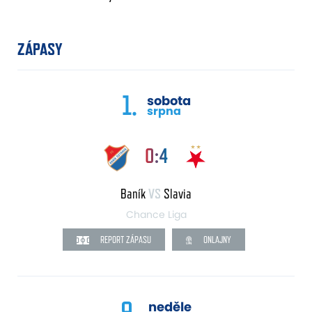
ZÁPASY
1.
sobota
srpna
0:4
Baník
VS
Slavia
Chance Liga
REPORT ZÁPASU
ONLAJNY
9.
neděle