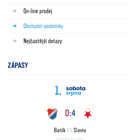
On-line prodej
Obchodní podmínky
Nejčastější dotazy
ZÁPASY
1.
sobota
srpna
0:4
Baník
VS
Slavia
Chance Liga