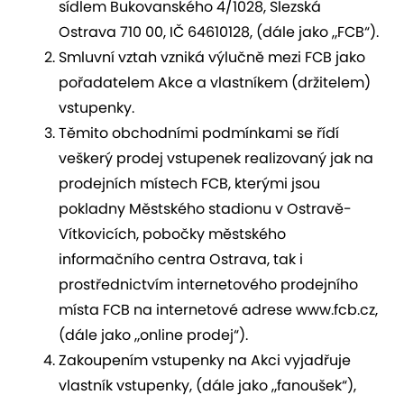
sídlem Bukovanského 4/1028, Slezská
Ostrava 710 00, IČ 64610128, (dále jako „FCB“).
Smluvní vztah vzniká výlučně mezi FCB jako
pořadatelem Akce a vlastníkem (držitelem)
vstupenky.
Těmito obchodními podmínkami se řídí
veškerý prodej vstupenek realizovaný jak na
prodejních místech FCB, kterými jsou
pokladny Městského stadionu v Ostravě-
Vítkovicích, pobočky městského
informačního centra Ostrava, tak i
prostřednictvím internetového prodejního
místa FCB na internetové adrese www.fcb.cz,
(dále jako „online prodej“).
Zakoupením vstupenky na Akci vyjadřuje
vlastník vstupenky, (dále jako „fanoušek“),