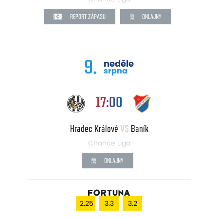
REPORT ZÁPASU
ONLAJNY
9.
neděle
srpna
17:00
Hradec Králové
VS
Baník
Chance Liga
ONLAJNY
2.25
3.3
3.2