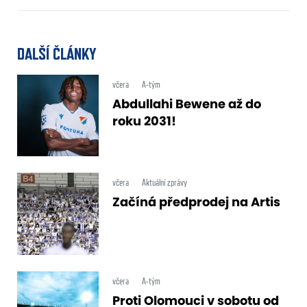
DALŠÍ ČLÁNKY
včera
A-tým
Abdullahi Bewene až do
roku 2031!
včera
Aktuální zprávy
Začíná předprodej na Artis
včera
A-tým
Proti Olomouci v sobotu od