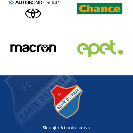
Sledujte #banikostrava