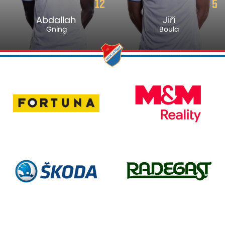
12
5
Abdallah
Jiří
Gning
Boula