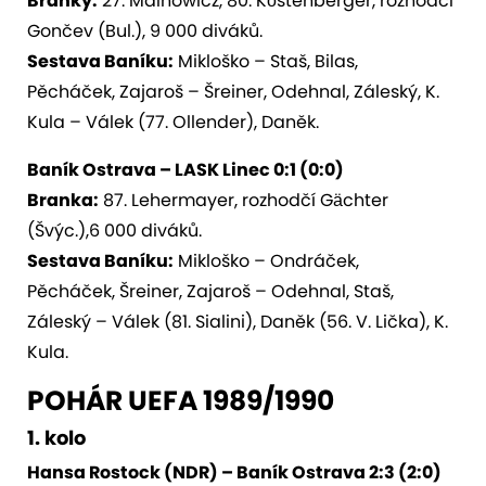
Branky:
27. Malnowicz, 80. Köstenberger, rozhodčí
Gončev (Bul.), 9 000 diváků.
Sestava Baníku:
Mikloško – Staš, Bilas,
Pěcháček, Zajaroš – Šreiner, Odehnal, Záleský, K.
Kula – Válek (77. Ollender), Daněk.
Baník Ostrava – LASK Linec 0:1 (0:0)
Branka:
87. Lehermayer, rozhodčí Gächter
(Švýc.),6 000 diváků.
Sestava Baníku:
Mikloško – Ondráček,
Pěcháček, Šreiner, Zajaroš – Odehnal, Staš,
Záleský – Válek (81. Sialini), Daněk (56. V. Lička), K.
Kula.
POHÁR UEFA 1989/1990
1. kolo
Hansa Rostock (NDR) – Baník Ostrava 2:3 (2:0)