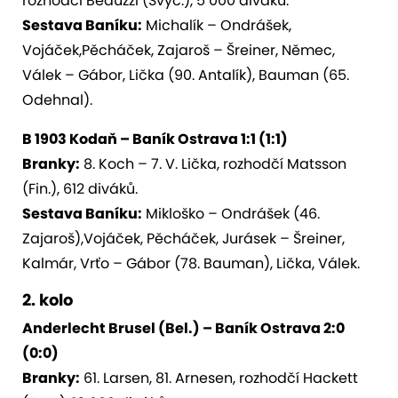
rozhodčí Beduzzi (Švýc.), 5 000 diváků.
Sestava Baníku:
Michalík – Ondrášek,
Vojáček,Pěcháček, Zajaroš – Šreiner, Němec,
Válek – Gábor, Lička (90. Antalík), Bauman (65.
Odehnal).
B 1903 Kodaň – Baník Ostrava 1:1 (1:1)
Branky:
8. Koch – 7. V. Lička, rozhodčí Matsson
(Fin.), 612 diváků.
Sestava Baníku:
Mikloško – Ondrášek (46.
Zajaroš),Vojáček, Pěcháček, Jurásek – Šreiner,
Kalmár, Vrťo – Gábor (78. Bauman), Lička, Válek.
2. kolo
Anderlecht Brusel (Bel.) – Baník Ostrava 2:0
(0:0)
Branky:
61. Larsen, 81. Arnesen, rozhodčí Hackett