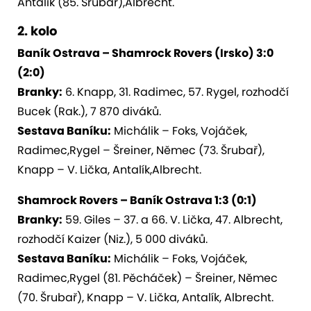
Antalík (85. Šrubař),Albrecht.
2. kolo
Baník Ostrava – Shamrock Rovers (Irsko) 3:0
(2:0)
Branky:
6. Knapp, 31. Radimec, 57. Rygel, rozhodčí
Bucek (Rak.), 7 870 diváků.
Sestava Baníku:
Michálik – Foks, Vojáček,
Radimec,Rygel – Šreiner, Němec (73. Šrubař),
Knapp – V. Lička, Antalík,Albrecht.
Shamrock Rovers – Baník Ostrava 1:3 (0:1)
Branky:
59. Giles – 37. a 66. V. Lička, 47. Albrecht,
rozhodčí Kaizer (Niz.), 5 000 diváků.
Sestava Baníku:
Michálik – Foks, Vojáček,
Radimec,Rygel (81. Pěcháček) – Šreiner, Němec
(70. Šrubař), Knapp – V. Lička, Antalík, Albrecht.