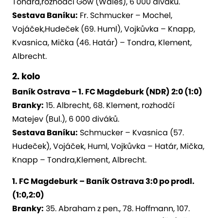
Tondra,rozhodčí Gow (Wales), 6 000 diváků.
Sestava Baníku:
Fr. Schmucker – Mochel,
Vojáček,Hudeček (69. Huml), Vojkůvka – Knapp,
Kvasnica, Mička (46. Határ) – Tondra, Klement,
Albrecht.
2. kolo
Baník Ostrava – 1. FC Magdeburk (NDR) 2:0 (1:0)
Branky:
15. Albrecht, 68. Klement, rozhodčí
Matejev (Bul.), 6 000 diváků.
Sestava Baníku:
Schmucker – Kvasnica (57.
Hudeček), Vojáček, Huml, Vojkůvka – Határ, Mička,
Knapp – Tondra,Klement, Albrecht.
1. FC Magdeburk – Baník Ostrava 3:0 po prodl.
(1:0,2:0)
Branky:
35. Abraham z pen., 78. Hoffmann, 107.