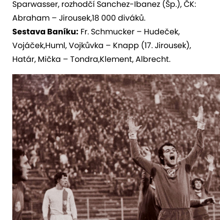
Sparwasser, rozhodčí Sanchez-Ibanez (Šp.), ČK:
Abraham – Jirousek,18 000 diváků.
Sestava Baníku:
Fr. Schmucker – Hudeček,
Vojáček,Huml, Vojkůvka – Knapp (17. Jirousek),
Határ, Mička – Tondra,Klement, Albrecht.