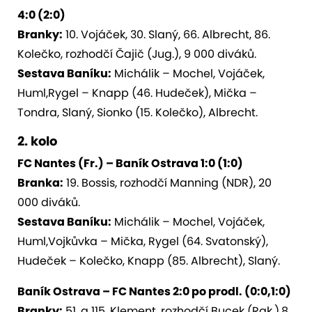
4:0 (2:0)
Branky:
10. Vojáček, 30. Slaný, 66. Albrecht, 86.
Kolečko, rozhodčí Čajič (Jug.), 9 000 diváků.
Sestava Baníku:
Michálik – Mochel, Vojáček,
Huml,Rygel – Knapp (46. Hudeček), Mička –
Tondra, Slaný, Sionko (15. Kolečko), Albrecht.
2. kolo
FC Nantes (Fr.) – Baník Ostrava 1:0 (1:0)
Branka:
19. Bossis, rozhodčí Manning (NDR), 20
000 diváků.
Sestava Baníku:
Michálik – Mochel, Vojáček,
Huml,Vojkůvka – Mička, Rygel (64. Svatonský),
Hudeček – Kolečko, Knapp (85. Albrecht), Slaný.
Baník Ostrava – FC Nantes 2:0 po prodl. (0:0,1:0)
Branky:
51. a 115. Klement, rozhodčí Bucek (Rak.),8