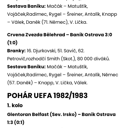
Sestava Baníku:
Mačák – Matuštík,
Vojáček,Radimec, Rygel – Šreiner, Antalík, Knapp
– Válek, Daněk (71. Němec), V. Lička.
Crvena Zvezda Bělehrad – Baník Ostrava 3:0
(1:0)
Branky:
16. Djurkovski, 51. Savič, 62.
Petrovič,rozhodčí Smith (Skot.), 80 000 diváků.
Sestava Baníku:
Mačák – Matuštík,
Vojáček,Radimec, Rygel – Šreiner, Antalík, Němec
(57. Daněk) – Knapp, V. Lička, Válek.
POHÁR UEFA 1982/1983
1. kolo
Glentoran Belfast (Sev. Irsko) – Baník Ostrava
1:3 (0:1)