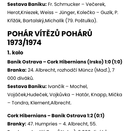
Sestava Baníku:
Fr. Schmucker – Večerek,
Herot,Kniezek, Weiss – Jünger, Kolečko – Guzík, P.
Křižák, Bartalský,Michalík (79. Poštulka).
POHÁR VÍTĚZŮ POHÁRŮ
1973/1974
1. kolo
Baník Ostrava – Cork Hibernians (Irsko) 1:0 (1:0)
Branka:
24. Albrecht, rozhodčí Müncz (Maď.), 7
000 diváků.
Sestava Baníku:
Ivančík – Mochel,
Vojáček,Hudeček, Vojkůvka – Határ, Knapp, Mička
– Tondra, Klement,Albrecht.
Cork Hibernians – Baník Ostrava 1:2 (0:1)
Branky:
47. Humpries – 4. Albrecht, 55.