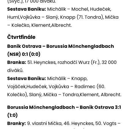
(Švýc.), 17 000 diváků.
Sestava Baníku:
Michálik – Mochel, Hudeček,
Huml,Vojkůvka – Slaný, Knapp (71. Tondra), Mička
– Kolečko, Klement,Albrecht.
Čtvrtfinále
Baník Ostrava – Borussia Mönchengladbach
(NSR) 0:1 (0:0)
Branka:
51. Heynckes, rozhodčí Wurz (Fr.), 32 000
diváků.
Sestava Baníku:
Michálik – Knapp,
Vojáček,Hudeček, Vojkůvka – Radimec (60.
Kolečko), Slaný, Mička – Tondra,Klement, Albrecht.
Borussia Mönchengladbach – Baník Ostrava 3:1
(1:0)
Branky:
9. vlastní Mička, 46. Heynckes, 50. Vogts –