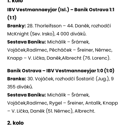
1. kolo
IBV Vestmannaeyjar (Isl.) – Baník Ostrava 1:1
(1:1)
Branky:
28. Thorleifsson – 44. Daněk, rozhodčí
McKnight (Sev. Irsko), 4 000 diváků.
Sestava Baníku:
Michálik – Šrámek,
Vojáček,Radimec, Pěcháček – Šreiner, Němec,
Knapp – V. Lička, Daněk,Albrecht (76. Lorenc).
Baník Ostrava – IBV Vestmannaeyjar 1:0 (1:0)
Branka:
30. Vojáček, rozhodčí Šostarič (Jug.), 9
355 diváků.
Sestava Baníku:
Michálik – Šrámek,
Vojáček,Radimec, Rygel – Šreiner, Antalík, Knapp
– V. Lička, Daněk (51. Němec), Albrecht.
2. kolo