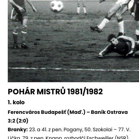
POHÁR MISTRŮ 1981/1982
1. kolo
Ferencváros Budapešť (Maď.) – Baník Ostrava
3:2 (2:0)
Branky:
23. a 41. z pen. Pogany, 50. Szokolai – 77. V.
Lička, 79. z pen. Knapp, rozhodčí Eschweiller (NSR),