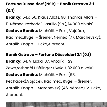
Fortuna Düsseldorf (NSR) – Baník Ostrava 3:1
(0:1)
Branky:
54.a 56. Klaus Allofs, 90. Thomas Allofs –
11. Němec, rozhodčí Castillo (Šp.), 14 000 diváků.
Sestava Baníku:
Michálik – Foks, Vojáček,
Radimec,Rygel – Šreiner, Němec (77. Marchevský),
Antalík, Knapp – Lička,Albrecht.
Baník Ostrava – Fortuna Düsseldorf 2:1 (0:1)
Branky:
64. V. Lička, 87. Antalík – 29.
Zewe,rozhodčí Döfrlinger (Švýc.), 32 000 diváků.
Sestava Baníku:
Michálik – Foks (68.
Pěcháček),Vojáček, Radimec, Rygel – Šreiner,
Antalík, Knapp – Marchevský (46. Němec), V. Lička,
Albrecht.