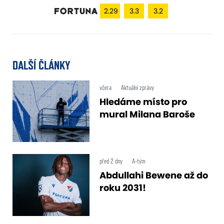
2.29
3.3
3.2
DALŠÍ ČLÁNKY
včera
Aktuální zprávy
Hledáme místo pro
mural Milana Baroše
před 2 dny
A-tým
Abdullahi Bewene až do
roku 2031!