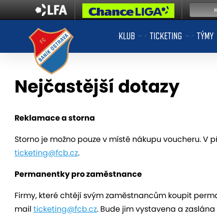
KLUB
TICKETING
TÝMY
Nejčastější dotazy
Reklamace a storna
Storno je možno pouze v místě nákupu voucheru. V př
ticketing@fcb.cz
.
Permanentky pro zaměstnance
Firmy, které chtějí svým zaměstnancům koupit perma
mail
ticketing@fcb.cz
. Bude jim vystavena a zaslána