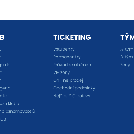
B
TICKETING
TÝ
u
Vstupenky
A-tým
e
Permanentky
B-tým
garda
Průvodce utkáním
Ženy
t
VIP zóny
n
On-line prodej
egend
Obchodní podmínky
édia
Nejčastější dotazy
sti klubu
na oznamovatelů
FCB