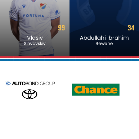
99
34
Vlasiy
Abdullahi Ibrahim
Sinyavskiy
Bewene