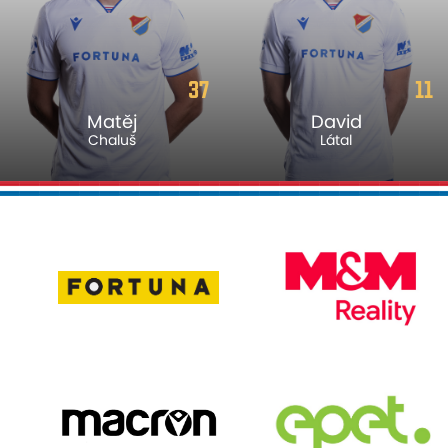
37
11
Matěj
David
Chaluš
Látal