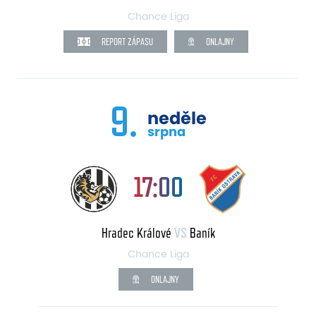
Chance Liga
REPORT ZÁPASU
ONLAJNY
9.
neděle
srpna
17:00
Hradec Králové
VS
Baník
Chance Liga
ONLAJNY