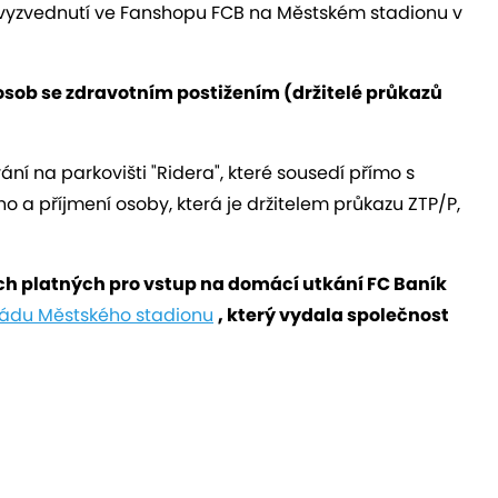
 vyzvednutí ve Fanshopu FCB na Městském stadionu v
osob se zdravotním postižením (držitelé průkazů
ní na parkovišti "Ridera", které sousedí přímo s
a příjmení osoby, která je držitelem průkazu ZTP/P,
ch platných pro vstup na domácí utkání FC Baník
ádu Městského stadionu
, který vydala společnost