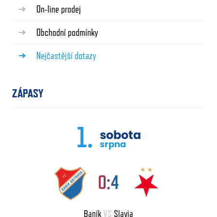
On-line prodej
Obchodní podmínky
Nejčastější dotazy
ZÁPASY
1.
sobota
srpna
0:4
Baník
VS
Slavia