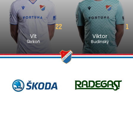
22
1
Vít
Viktor
Škrkoň
Budinský