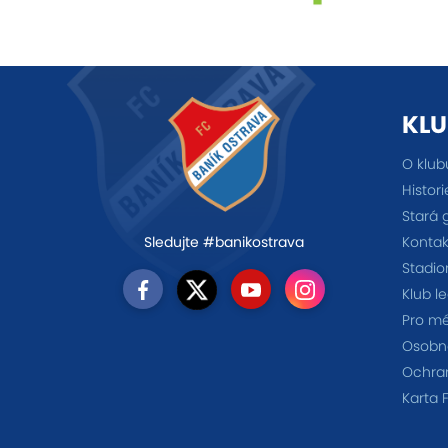
KLU
O klub
Histori
Stará 
Kontak
Sledujte #banikostrava
Stadio
Klub l
Pro m
Osobno
Ochra
Karta 