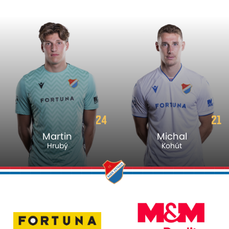
24
21
Martin
Michal
Hrubý
Kohút