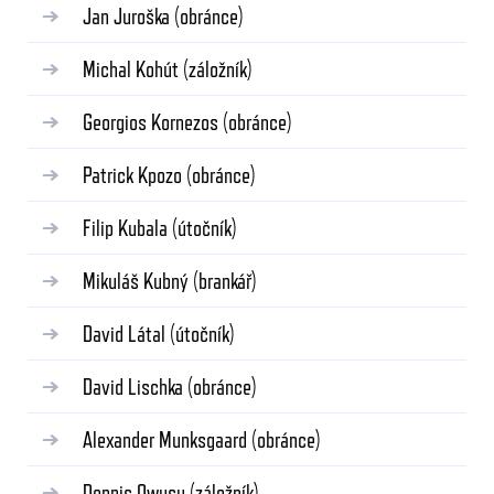
Jan Juroška
(obránce)
Michal Kohút
(záložník)
Georgios Kornezos
(obránce)
Patrick Kpozo
(obránce)
Filip Kubala
(útočník)
Mikuláš Kubný
(brankář)
David Látal
(útočník)
David Lischka
(obránce)
Alexander Munksgaard
(obránce)
Dennis Owusu
(záložník)