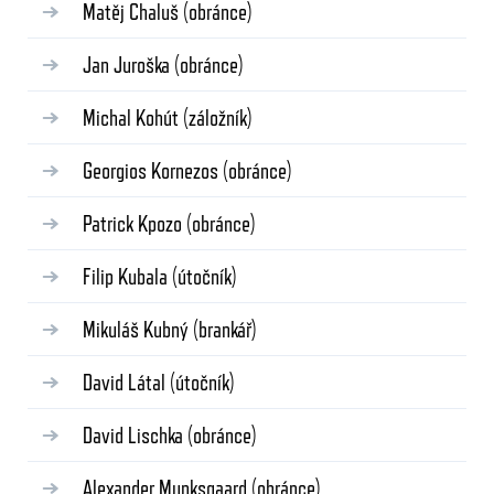
Matěj Chaluš
(obránce)
Jan Juroška
(obránce)
Michal Kohút
(záložník)
Georgios Kornezos
(obránce)
Patrick Kpozo
(obránce)
Filip Kubala
(útočník)
Mikuláš Kubný
(brankář)
David Látal
(útočník)
David Lischka
(obránce)
Alexander Munksgaard
(obránce)