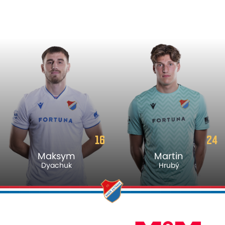
16
24
Maksym
Martin
Dyachuk
Hrubý