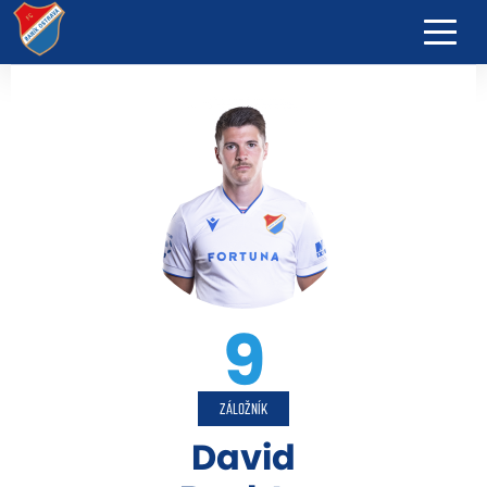
9
ZÁLOŽNÍK
David