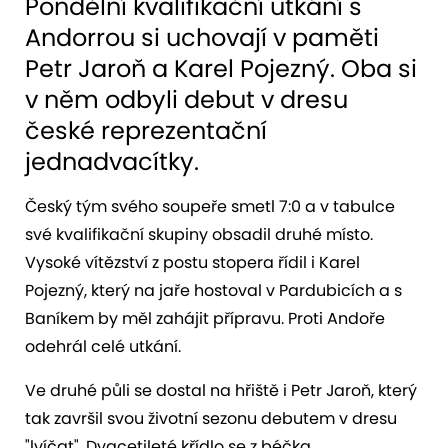
Pondělní kvalifikační utkání s
Andorrou si uchovají v paměti
Petr Jaroň a Karel Pojezný. Oba si
v něm odbyli debut v dresu
české reprezentační
jednadvacítky.
Český tým svého soupeře smetl 7:0 a v tabulce
své kvalifikační skupiny obsadil druhé místo.
Vysoké vítězství z postu stopera řídil i Karel
Pojezný, který na jaře hostoval v Pardubicích a s
Baníkem by měl zahájit přípravu. Proti Andoře
odehrál celé utkání.
Ve druhé půli se dostal na hřiště i Petr Jaroň, který
tak završil svou životní sezonu debutem v dresu
"lvíčat". Dvacetileté křídlo se z béčka