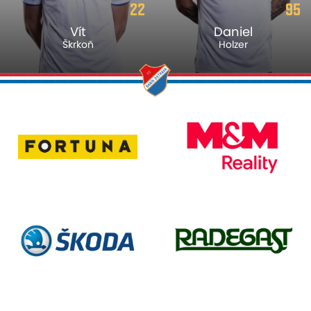
22
95
Vít
Daniel
Škrkoň
Holzer