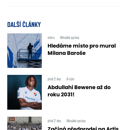
DALŠÍ ČLÁNKY
včera
Aktuální zprávy
Hledáme místo pro mural
Milana Baroše
před 2 dny
A-tým
Abdullahi Bewene až do
roku 2031!
před 2 dny
Aktuální zprávy
Začíná předprodej na Artis