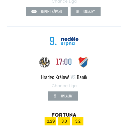
Chance Liga
REPORT ZÁPASU
ONLAJNY
9.
neděle
srpna
17:00
Hradec Králové
VS
Baník
Chance Liga
ONLAJNY
2.29
3.3
3.2