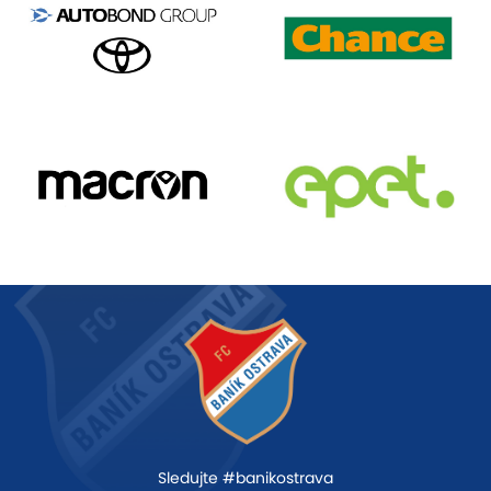
Sledujte #banikostrava