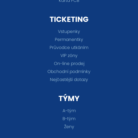
Karta FCB
TICKETING
Vstupenky
Permanentky
Průvodce utkáním
VIP zóny
On-line prodej
Obchodní podmínky
Nejčastější dotazy
TÝMY
A-tým
B-tým
Ženy