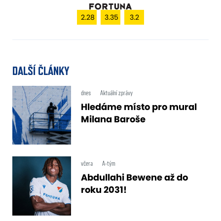
2.28
3.35
3.2
DALŠÍ ČLÁNKY
dnes
Aktuální zprávy
Hledáme místo pro mural
Milana Baroše
včera
A-tým
Abdullahi Bewene až do
roku 2031!