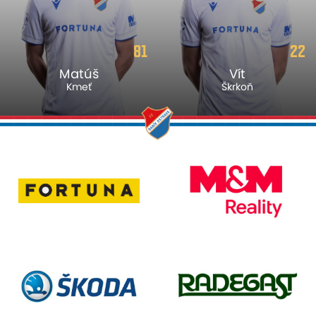
81
22
Matúš
Vít
Kmeť
Škrkoň