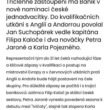
Tříčlenné zastoupení má Baník v
nové nominaci české
jednadvacítky. Do kvalifikačních
utkání s Anglií a Andorrou povolal
Jan Suchopárek vedle kapitána
Filipa Kaloče i dva nováčky Petra
Jaroně a Karla Pojezného.
Reprezentační tým do 21 let čeká rozhodující fáze
a klíčové zápasy v kvalifikaci o postup na
mistrovství Evropy a v červnových utkáních proti
Anglii a Andoře bude hájit postavení na čele
skupiny. Pro důležité zápasy se počítá i s trojicí
baníkovců: zatímco Filip Kaloč je stálicí české
sestavy, Petra Jaroně vynesla povedená sezona k
debutu mezi "lvíčaty", stejně tak stopera Karla