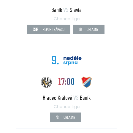
Baník
VS
Slavia
Chance Liga
REPORT ZÁPASU
ONLAJNY
9.
neděle
srpna
17:00
Hradec Králové
VS
Baník
Chance Liga
ONLAJNY