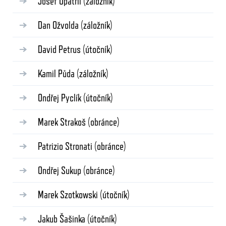
Josef Opatřil
(záložník)
Dan Ožvolda
(záložník)
David Petrus
(útočník)
Kamil Půda
(záložník)
Ondřej Pyclík
(útočník)
Marek Strakoš
(obránce)
Patrizio Stronati
(obránce)
Ondřej Sukup
(obránce)
Marek Szotkowski
(útočník)
Jakub Šašinka
(útočník)