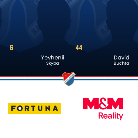
44
9
Yevhenii
David
Skyba
Buchta