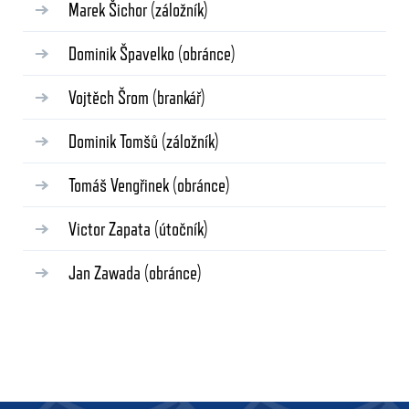
Marek Šichor
(záložník)
Dominik Špavelko
(obránce)
Vojtěch Šrom
(brankář)
Dominik Tomšů
(záložník)
Tomáš Vengřinek
(obránce)
Victor Zapata
(útočník)
Jan Zawada
(obránce)