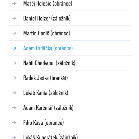
Matěj Helešic
(obránce)
Daniel Holzer
(záložník)
Martin Honiš
(obránce)
Adam Hrdlička
(obránce)
Nabil Cherkaoui
(záložník)
Radek Jaška
(brankář)
Lukáš Kania
(záložník)
Adam Karčmář
(záložník)
Filip Kaša
(obránce)
Lukáš Kundrátek
(záložník)