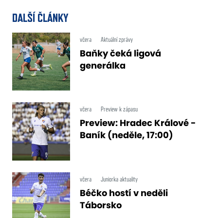
DALŠÍ ČLÁNKY
včera
Aktuální zprávy
Baňky čeká ligová
generálka
včera
Preview k zápasu
Preview: Hradec Králové -
Baník (neděle, 17:00)
včera
Juniorka aktuality
Béčko hostí v neděli
Táborsko