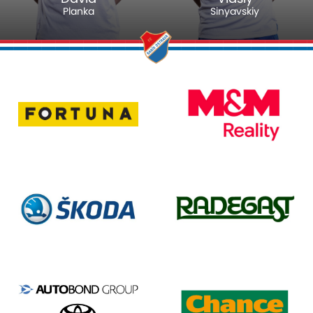
Planka
Sinyavskiy