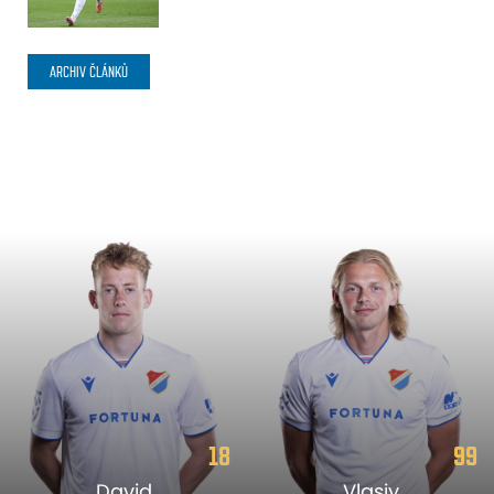
ARCHIV ČLÁNKŮ
18
99
David
Vlasiy