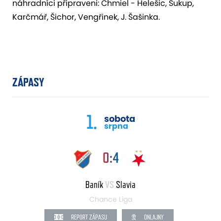
náhradníci připraveni: Chmiel - Helešic, Sukup,
Karčmář, Šichor, Vengřinek, J. Šašinka.
ZÁPASY
1.
sobota
srpna
0:4
Baník
VS
Slavia
Chance Liga
REPORT ZÁPASU
ONLAJNY