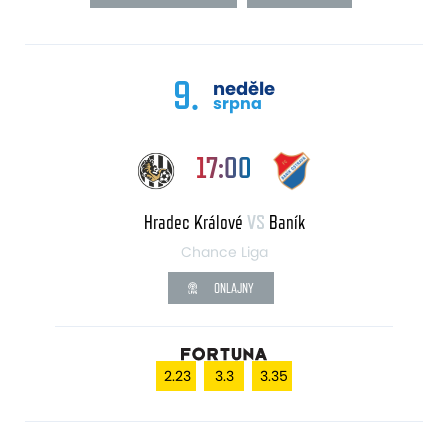
9.
neděle
srpna
17:00
Hradec Králové
VS
Baník
Chance Liga
ONLAJNY
2.23
3.3
3.35