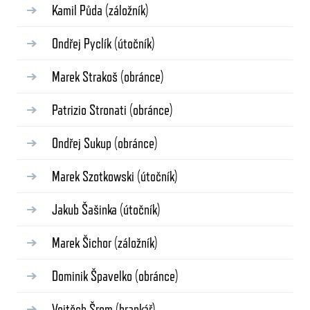
Kamil Půda
(záložník)
Ondřej Pyclík
(útočník)
Marek Strakoš
(obránce)
Patrizio Stronati
(obránce)
Ondřej Sukup
(obránce)
Marek Szotkowski
(útočník)
Jakub Šašinka
(útočník)
Marek Šichor
(záložník)
Dominik Špavelko
(obránce)
Vojtěch Šrom
(brankář)