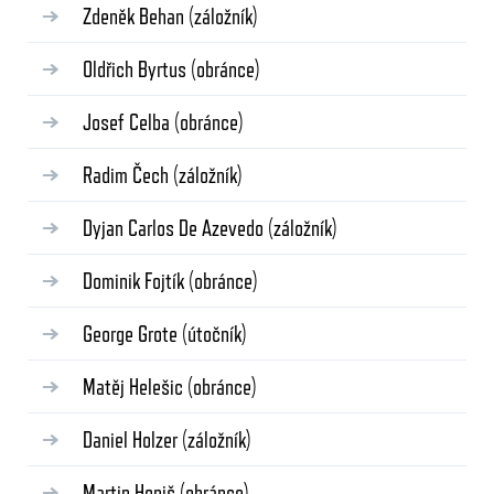
Zdeněk Behan
(záložník)
Oldřich Byrtus
(obránce)
Josef Celba
(obránce)
Radim Čech
(záložník)
Dyjan Carlos De Azevedo
(záložník)
Dominik Fojtík
(obránce)
George Grote
(útočník)
Matěj Helešic
(obránce)
Daniel Holzer
(záložník)
Martin Honiš
(obránce)