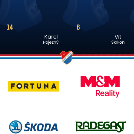
6
22
Karel
Vít
Pojezný
Škrkoň