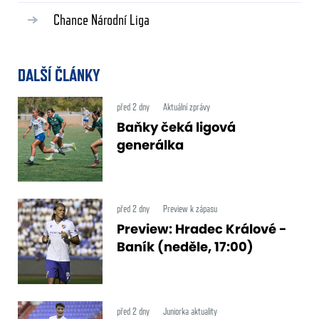
Chance Národní Liga
DALŠÍ ČLÁNKY
před 2 dny
Aktuální zprávy
Baňky čeká ligová
generálka
před 2 dny
Preview k zápasu
Preview: Hradec Králové -
Baník (neděle, 17:00)
před 2 dny
Juniorka aktuality