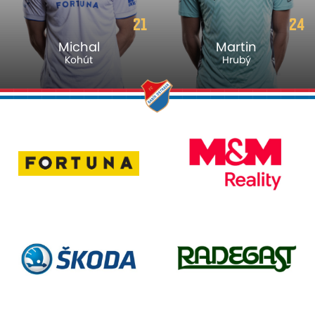
21
24
Michal
Martin
Kohút
Hrubý