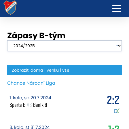
Zápasy B-tým
Zobrazit:
doma
|
venku
|
vše
Chance Národní Liga
2:2
1. kolo, so 20.7.2024
Sparta B
VS
Baník B
3. kolo, st 31.7.2024