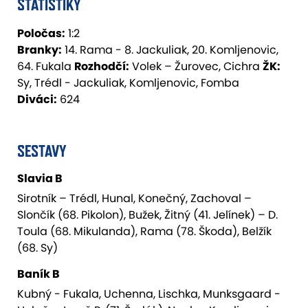
STATISTIKY
Poločas:
1:2
Branky:
14. Rama - 8. Jackuliak, 20. Komljenovic,
64. Fukala
Rozhodčí:
Volek – Žurovec, Cichra
ŽK:
Sy, Trédl - Jackuliak, Komljenovic, Fomba
Diváci:
624
SESTAVY
Slavia B
Sirotník – Trédl, Hunal, Konečný, Zachoval –
Slončík (68. Pikolon), Bužek, Žitný (41. Jelínek) – D.
Toula (68. Mikulanda), Rama (78. Škoda), Belžík
(68. Sy)
Baník B
Kubný - Fukala, Uchenna, Lischka, Munksgaard -