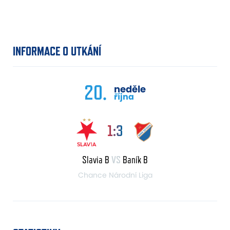
INFORMACE O UTKÁNÍ
20.
neděle
října
1:3
Slavia B
VS
Baník B
Chance Národní Liga