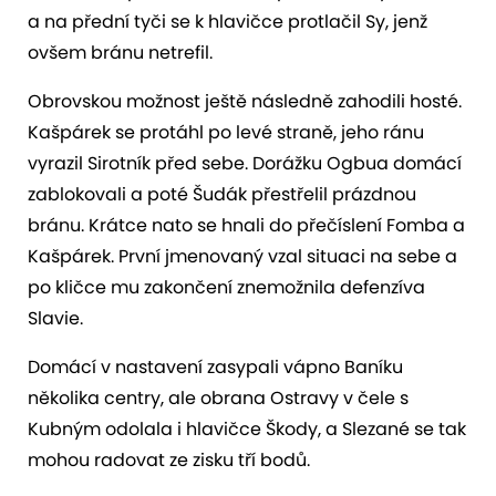
a na přední tyči se k hlavičce protlačil Sy, jenž
ovšem bránu netrefil.
Obrovskou možnost ještě následně zahodili hosté.
Kašpárek se protáhl po levé straně, jeho ránu
vyrazil Sirotník před sebe. Dorážku Ogbua domácí
zablokovali a poté Šudák přestřelil prázdnou
bránu. Krátce nato se hnali do přečíslení Fomba a
Kašpárek. První jmenovaný vzal situaci na sebe a
po kličce mu zakončení znemožnila defenzíva
Slavie.
Domácí v nastavení zasypali vápno Baníku
několika centry, ale obrana Ostravy v čele s
Kubným odolala i hlavičce Škody, a Slezané se tak
mohou radovat ze zisku tří bodů.