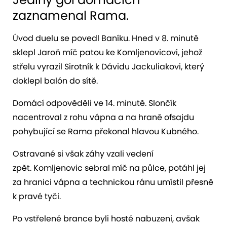
zaznamenal Rama.
Úvod duelu se povedl Baníku. Hned v 8. minutě
sklepl Jaroň míč patou ke Komljenovicovi, jehož
střelu vyrazil Sirotník k Dávidu Jackuliakovi, který
doklepl balón do sítě.
Domácí odpověděli ve 14. minutě. Slončík
nacentroval z rohu vápna a na hraně ofsajdu
pohybující se Rama překonal hlavou Kubného.
Ostravané si však záhy vzali vedení
zpět. Komljenovic sebral míč na půlce, potáhl jej
za hranici vápna a technickou ránu umístil přesně
k pravé tyči.
Po vstřelené brance byli hosté nabuzeni, avšak