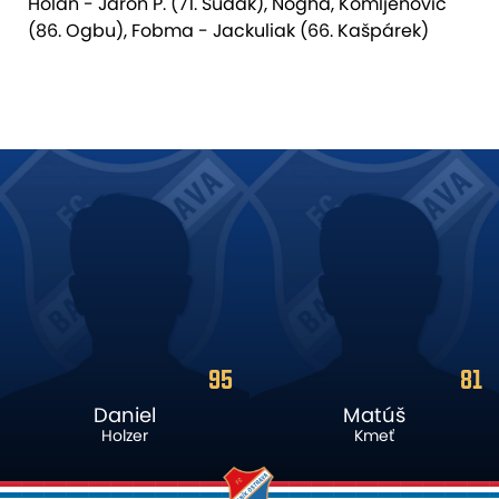
Holaň - Jaroň P. (71. Šudák), Nogha, Komljenovic
(86. Ogbu), Fobma - Jackuliak (66. Kašpárek)
95
81
Daniel
Matúš
Holzer
Kmeť