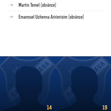
Martin Temel
(obránce)
Emannuel Uchenna Aririerisim
(obránce)
19
5