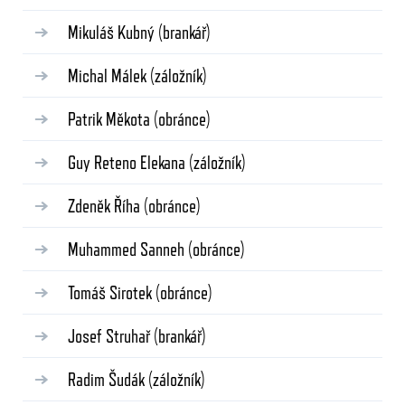
Mikuláš Kubný
(brankář)
Michal Málek
(záložník)
Patrik Měkota
(obránce)
Guy Reteno Elekana
(záložník)
Zdeněk Říha
(obránce)
Muhammed Sanneh
(obránce)
Tomáš Sirotek
(obránce)
Josef Struhař
(brankář)
Radim Šudák
(záložník)