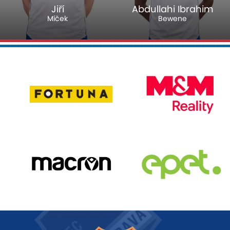
Abdullahi Ibrahim
David
Bewene
Buchta