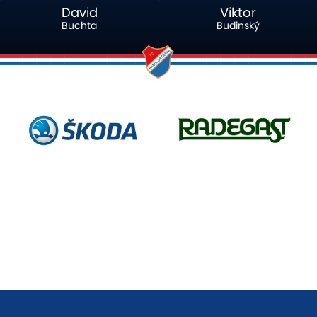
Viktor
Samuel
Budinský
Grygar