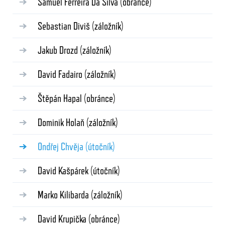
Samuel Ferreira Da Silva
(obránce)
Sebastian Diviš
(záložník)
Jakub Drozd
(záložník)
David Fadairo
(záložník)
Štěpán Hapal
(obránce)
Dominik Holaň
(záložník)
Ondřej Chvěja
(útočník)
David Kašpárek
(útočník)
Marko Kilibarda
(záložník)
David Krupička
(obránce)