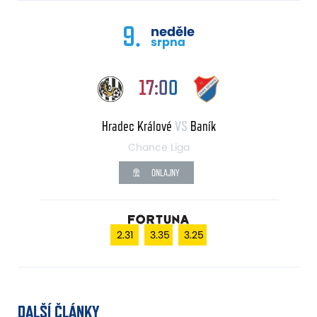
9.
neděle
srpna
17:00
Hradec Králové
VS
Baník
Chance Liga
ONLAJNY
2.31
3.35
3.25
DALŠÍ ČLÁNKY