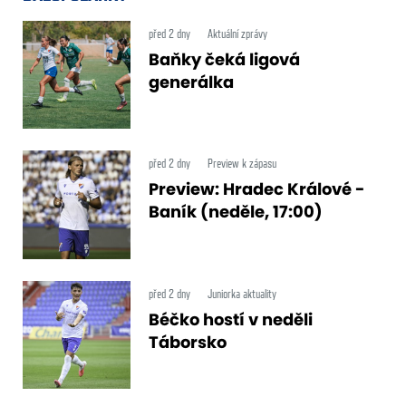
před 2 dny
Aktuální zprávy
Baňky čeká ligová
generálka
před 2 dny
Preview k zápasu
Preview: Hradec Králové -
Baník (neděle, 17:00)
před 2 dny
Juniorka aktuality
Béčko hostí v neděli
Táborsko