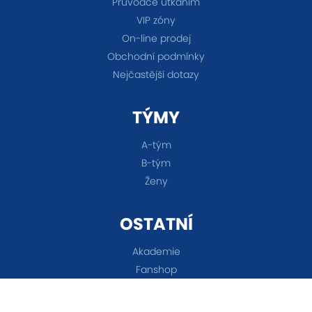
Průvodce utkáním
VIP zóny
On-line prodej
Obchodní podmínky
Nejčastější dotazy
TÝMY
A-tým
B-tým
Ženy
OSTATNÍ
Akademie
Fanshop
Všechna práva vyhrazena © 2026 FC Baník Ostrava &