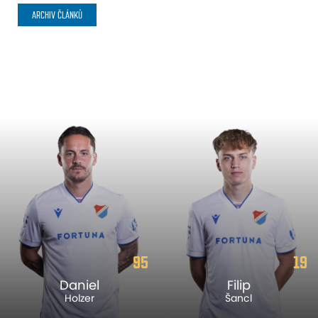
ARCHIV ČLÁNKŮ
95
19
Daniel
Filip
Holzer
Šancl