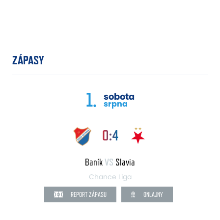
ZÁPASY
1.
sobota
srpna
0:4
Baník
VS
Slavia
Chance Liga
REPORT ZÁPASU
ONLAJNY