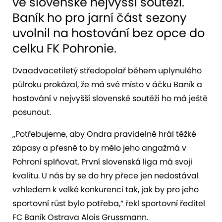
ve slovenské nejvyšší soutěži.
Baník ho pro jarní část sezony
uvolnil na hostování bez opce do
celku FK Pohronie.
Dvaadvacetiletý středopolař během uplynulého
půlroku prokázal, že má své místo v áčku Baník a
hostování v nejvyšší slovenské soutěži ho má ještě
posunout.
„Potřebujeme, aby Ondra pravidelně hrál těžké
zápasy a přesně to by mělo jeho angažmá v
Pohroní splňovat. První slovenská liga má svoji
kvalitu. U nás by se do hry přece jen nedostával
vzhledem k velké konkurenci tak, jak by pro jeho
sportovní růst bylo potřeba,“ řekl sportovní ředitel
FC Baník Ostrava Alois Grussmann.