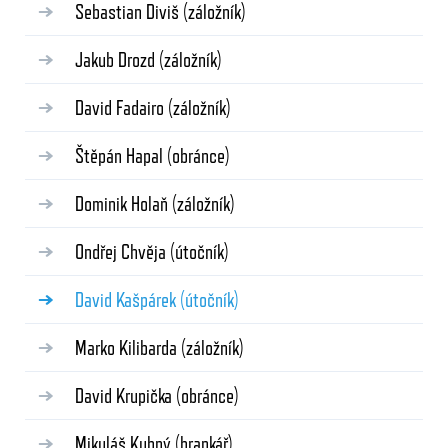
Sebastian Diviš
(záložník)
Jakub Drozd
(záložník)
David Fadairo
(záložník)
Štěpán Hapal
(obránce)
Dominik Holaň
(záložník)
Ondřej Chvěja
(útočník)
David Kašpárek
(útočník)
Marko Kilibarda
(záložník)
David Krupička
(obránce)
Mikuláš Kubný
(brankář)