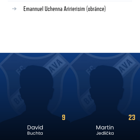
Emannuel Uchenna Aririerisim
(obránce)
23
83
Martin
Roan
Jedlička
Nogha