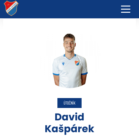
ÚTOČNÍK
David
Kašpárek