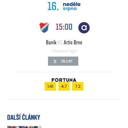
16.
neděle
srpna
15:00
Baník
VS
Artis Brno
Chance Liga
ONLAJNY
1.41
4.7
7.2
DALŠÍ ČLÁNKY