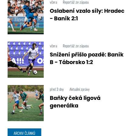
včera
Reportáž ze zápasu
Oslabení vzalo síly: Hradec
- Baník 2:1
včera
Reportáž ze zápasu
Snížení přišlo pozdě: Baník
B - Táborsko 1:2
před 3 dny
Aktuální zprávy
Baňky čeká ligová
generálka
ARCHIV ČLÁNKŮ