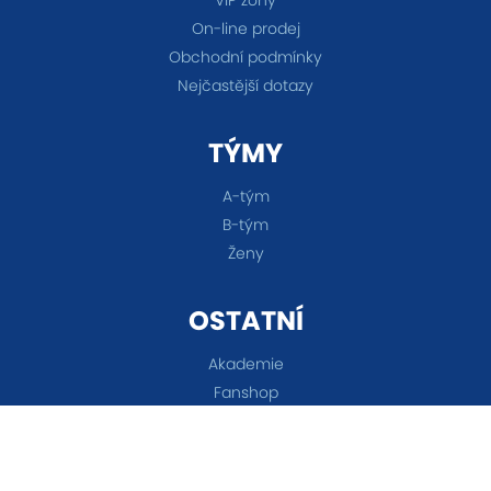
On-line prodej
Obchodní podmínky
Nejčastější dotazy
TÝMY
A-tým
B-tým
Ženy
OSTATNÍ
Akademie
Fanshop
Všechna práva vyhrazena © 2026 FC Baník Ostrava &
Nastavení cookies
&
eSports.cz s.r.o.