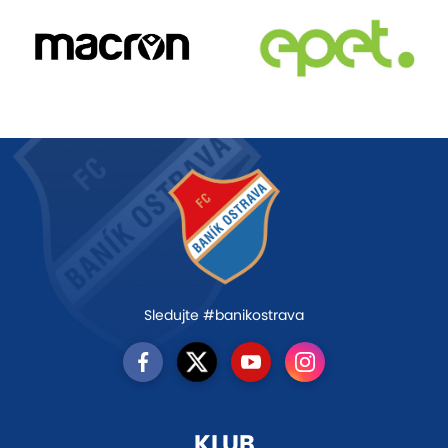
Sledujte #banikostrava
KLUB