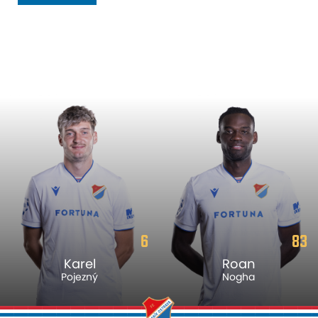
6
83
Karel
Roan
Pojezný
Nogha