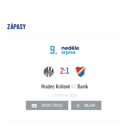
ZÁPASY
9.
neděle
srpna
2:1
Hradec Králové
VS
Baník
Chance Liga
REPORT ZÁPASU
ONLAJNY