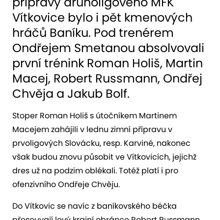
přípravy druholigového MFK
Vítkovice bylo i pět kmenových
hráčů Baníku. Pod trenérem
Ondřejem Smetanou absolvovali
první trénink Roman Holiš, Martin
Macej, Robert Russmann, Ondřej
Chvěja a Jakub Bolf.
Stoper Roman Holiš s útočníkem Martinem
Macejem zahájili v lednu zimní přípravu v
prvoligových Slovácku, resp. Karviné, nakonec
však budou znovu působit ve Vítkovicích, jejichž
dres už na podzim oblékali. Totéž platí i pro
ofenzivního Ondřeje Chvěju.
Do Vítkovic se navíc z baníkovského béčka
přesouvají levý krajní obránce Robert Russmann