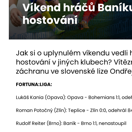
Víkend hráčů Baník
hostování
Jak si o uplynulém víkendu vedli h
hostování v jiných klubech? Vítězn
záchranu ve slovenské lize Ondře
FORTUNA:LIGA:
Lukáš Kania (Opava): Opava - Bohemians 1:1, ode
Roman Potočný (Zlín): Teplice - Zlín 0:0, odehrál 
Rudolf Reiter (Brno): Baník - Brno 1:1, nenastoupil