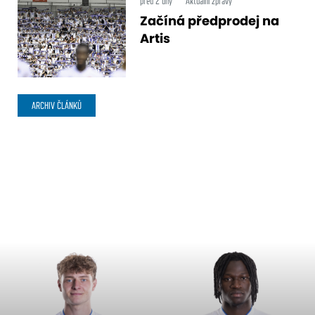
před 2 dny
Aktuální zprávy
Začíná předprodej na
Artis
ARCHIV ČLÁNKŮ