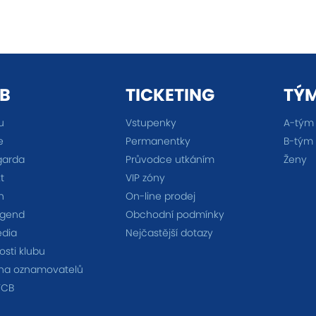
B
TICKETING
TÝ
u
Vstupenky
A-tým
e
Permanentky
B-tým
garda
Průvodce utkáním
Ženy
t
VIP zóny
n
On-line prodej
egend
Obchodní podmínky
édia
Nejčastější dotazy
sti klubu
na oznamovatelů
FCB