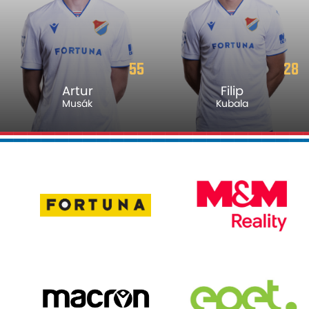
28
15
Filip
Václav
Kubala
Jurečka