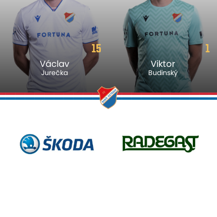
1
11
Viktor
David
Budinský
Látal