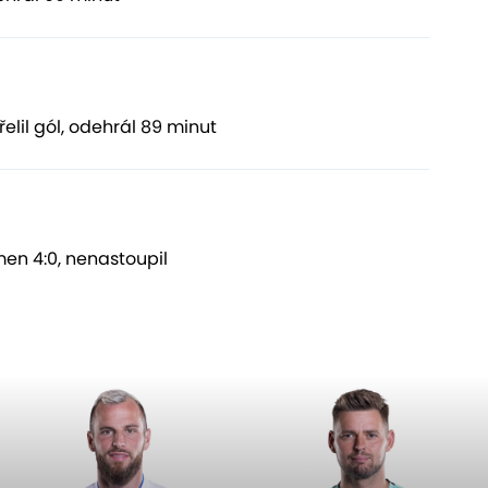
řelil gól, odehrál 89 minut
n 4:0, nenastoupil