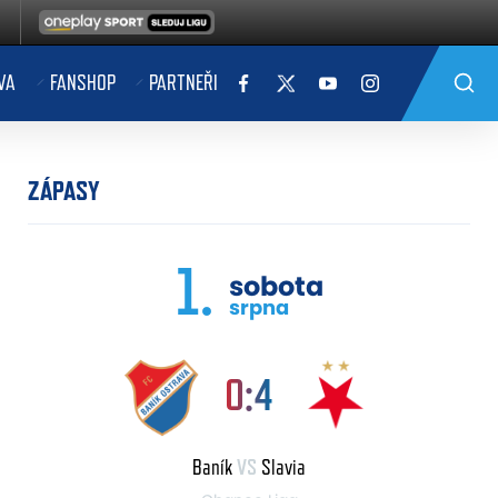
VA
FANSHOP
PARTNEŘI
ZÁPASY
1.
sobota
srpna
0:4
Baník
VS
Slavia