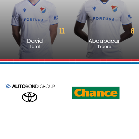
8
24
Aboubacar
Martin
Traore
Hrubý