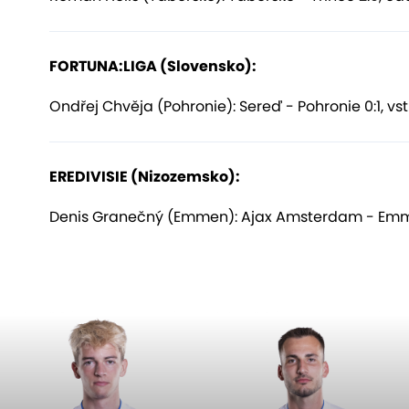
FORTUNA:LIGA (Slovensko):
Ondřej Chvěja (Pohronie): Sereď - Pohronie 0:1, vst
EREDIVISIE (Nizozemsko):
Denis Granečný (Emmen): Ajax Amsterdam - Emme