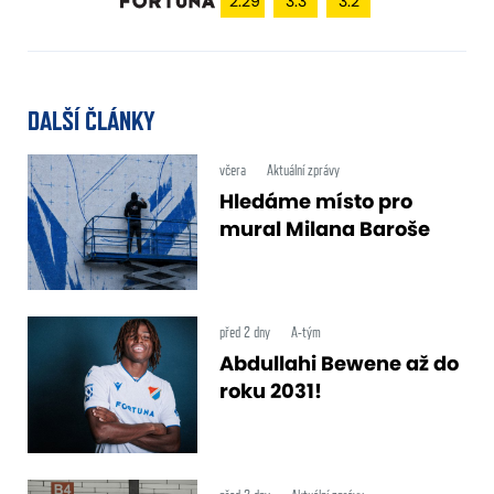
2.29
3.3
3.2
DALŠÍ ČLÁNKY
včera
Aktuální zprávy
Hledáme místo pro
mural Milana Baroše
před 2 dny
A-tým
Abdullahi Bewene až do
roku 2031!