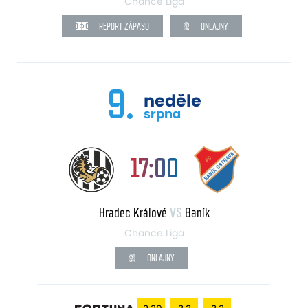
Chance Liga
REPORT ZÁPASU
ONLAJNY
9.
neděle
srpna
17:00
Hradec Králové
VS
Baník
Chance Liga
ONLAJNY