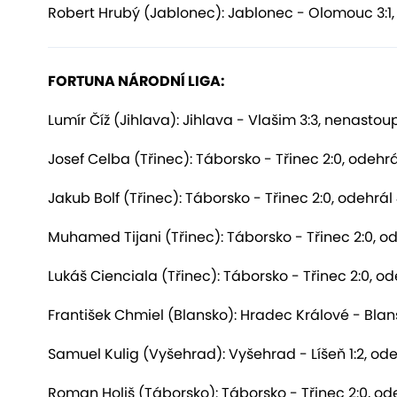
Robert Hrubý (Jablonec): Jablonec - Olomouc 3:1,
FORTUNA NÁRODNÍ LIGA:
Lumír Číž (Jihlava): Jihlava - Vlašim 3:3, nenastoup
Josef Celba (Třinec): Táborsko - Třinec 2:0, odehr
Jakub Bolf (Třinec): Táborsko - Třinec 2:0, odehrál
Muhamed Tijani (Třinec): Táborsko - Třinec 2:0, o
Lukáš Cienciala (Třinec): Táborsko - Třinec 2:0, o
František Chmiel (Blansko): Hradec Králové - Blans
Samuel Kulig (Vyšehrad): Vyšehrad - Líšeň 1:2, od
Roman Holiš (Táborsko): Táborsko - Třinec 2:0, od