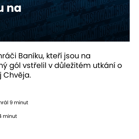
u na
ráči Baníku, kteří jsou na
ý gól vstřelil v důležitém utkání o
j Chvěja.
hrál 9 minut
84 minut