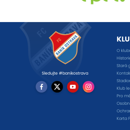
KLU
O klub
Histori
Stará 
Kontak
Sledujte #banikostrava
Stadio
Klub l
Pro m
Osobno
Ochra
Karta 