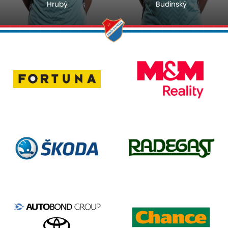
Hrubý
Budinský