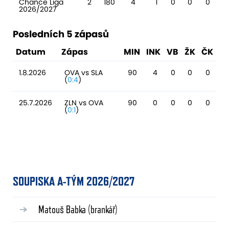
Chance Liga
2
180
4
1
0
0
0
2026/2027
Posledních 5 zápasů
Datum
Zápas
MIN
INK
VB
ŽK
ČK
1.8.2026
OVA vs SLA
90
4
0
0
0
(
0:4
)
25.7.2026
ZLN vs OVA
90
0
0
0
0
(
0:1
)
SOUPISKA A-TÝM 2026/2027
Matouš Babka
(brankář)