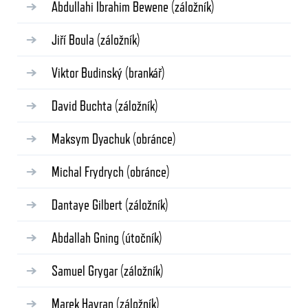
Abdullahi Ibrahim Bewene
(záložník)
Jiří Boula
(záložník)
Viktor Budinský
(brankář)
David Buchta
(záložník)
Maksym Dyachuk
(obránce)
Michal Frydrych
(obránce)
Dantaye Gilbert
(záložník)
Abdallah Gning
(útočník)
Samuel Grygar
(záložník)
Marek Havran
(záložník)