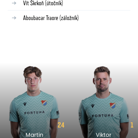
Vít Škrkoň
(útočník)
Aboubacar Traore
(záložník)
24
1
Martin
Viktor