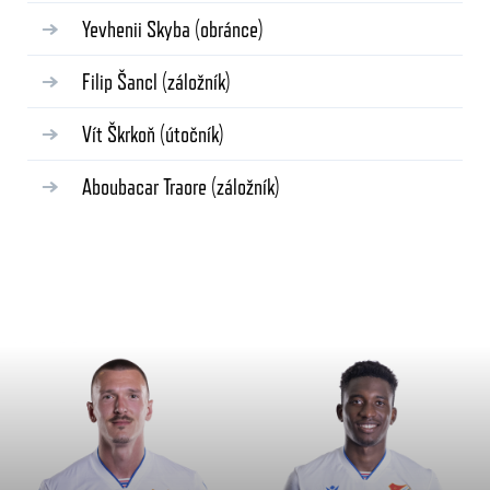
Yevhenii Skyba
(obránce)
Filip Šancl
(záložník)
Vít Škrkoň
(útočník)
Aboubacar Traore
(záložník)