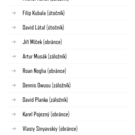
Filip Kubala
(útočník)
David Látal
(útočník)
Jiří Míček
(obránce)
Artur Musák
(záložník)
Roan Nogha
(obránce)
Dennis Owusu
(záložník)
David Planka
(záložník)
Karel Pojezný
(obránce)
Vlasiy Sinyavskiy
(obránce)