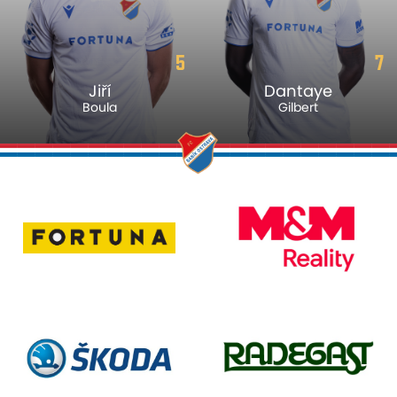
5
7
Jiří
Dantaye
Boula
Gilbert