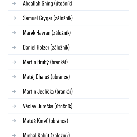
Abdallah Gning
(útočník)
Samuel Grygar
(záložník)
Marek Havran
(záložník)
Daniel Holzer
(záložník)
Martin Hrubý
(brankář)
Matěj Chaluš
(obránce)
Martin Jedlička
(brankář)
Václav Jurečka
(útočník)
Matúš Kmeť
(obránce)
Michal Kohút
(záložník)