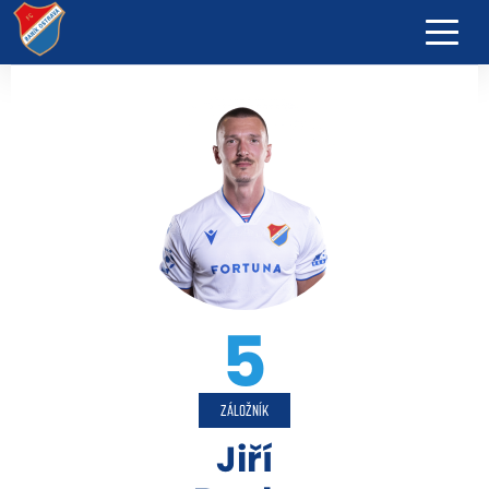
5
ZÁLOŽNÍK
Jiří