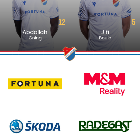
12
5
Abdallah
Jiří
Gning
Boula