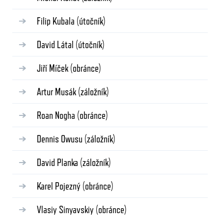
Filip Kubala
(útočník)
David Látal
(útočník)
Jiří Míček
(obránce)
Artur Musák
(záložník)
Roan Nogha
(obránce)
Dennis Owusu
(záložník)
David Planka
(záložník)
Karel Pojezný
(obránce)
Vlasiy Sinyavskiy
(obránce)