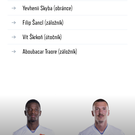
Yevhenii Skyba
(obránce)
Filip Šancl
(záložník)
Vít Škrkoň
(útočník)
Aboubacar Traore
(záložník)