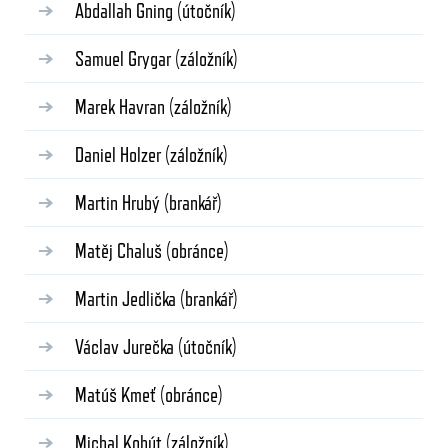
Abdallah Gning
(útočník)
Samuel Grygar
(záložník)
Marek Havran
(záložník)
Daniel Holzer
(záložník)
Martin Hrubý
(brankář)
Matěj Chaluš
(obránce)
Martin Jedlička
(brankář)
Václav Jurečka
(útočník)
Matúš Kmeť
(obránce)
Michal Kohút
(záložník)