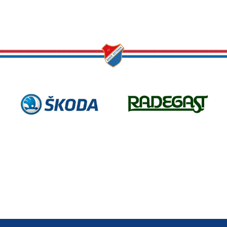
17
24
Michal
Martin
Frydrych
Hrubý