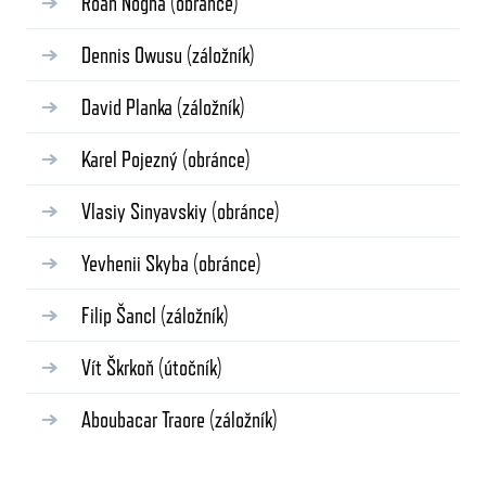
Roan Nogha
(obránce)
Dennis Owusu
(záložník)
David Planka
(záložník)
Karel Pojezný
(obránce)
Vlasiy Sinyavskiy
(obránce)
Yevhenii Skyba
(obránce)
Filip Šancl
(záložník)
Vít Škrkoň
(útočník)
Aboubacar Traore
(záložník)