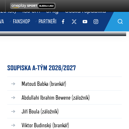
Výška
Váha
Národnost
26 let)
183 cm
81 kg
Česká republika
VA
FANSHOP
PARTNEŘI
SOUPISKA A-TÝM 2026/2027
Matouš Babka
(brankář)
Abdullahi Ibrahim Bewene
(záložník)
Jiří Boula
(záložník)
Viktor Budinský
(brankář)