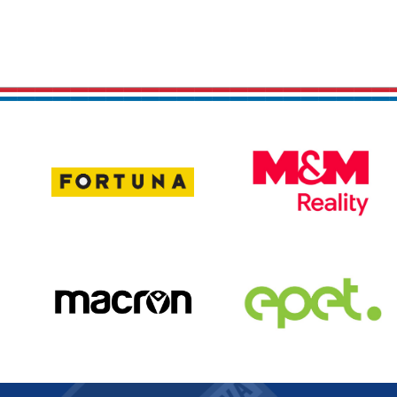
81
7
Matúš
Dantaye
Kmeť
Gilbert