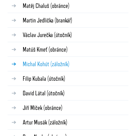
Matěj Chaluš
(obránce)
Martin Jedlička
(brankář)
Václav Jurečka
(útočník)
Matúš Kmeť
(obránce)
Michal Kohút
(záložník)
Filip Kubala
(útočník)
David Látal
(útočník)
Jiří Míček
(obránce)
Artur Musák
(záložník)