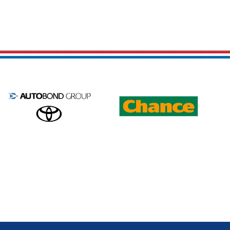
37
55
Matěj
Artur
Chaluš
Musák