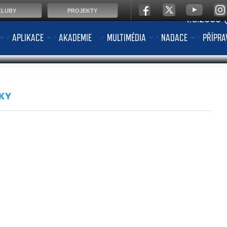
út
Narozen
KLUBY
PROJEKTY
4.6.2000 (
APLIKACE
AKADEMIE
MULTIMÉDIA
NADACE
PŘÍPRA
KY