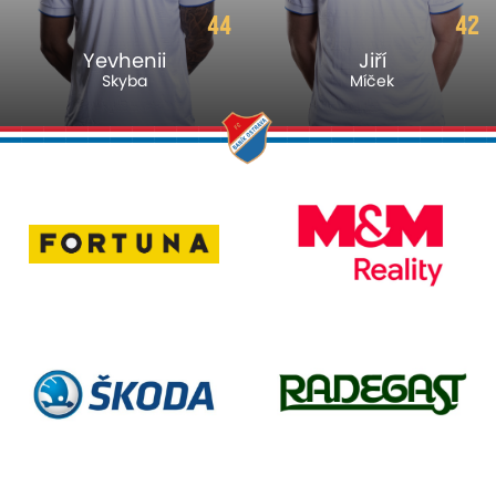
44
42
Yevhenii
Jiří
Skyba
Míček