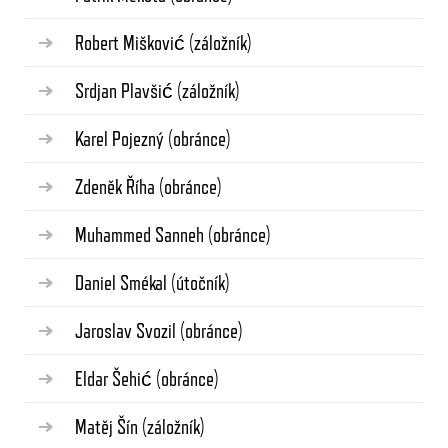
Robert Mišković
(záložník)
Srdjan Plavšić
(záložník)
Karel Pojezný
(obránce)
Zdeněk Říha
(obránce)
Muhammed Sanneh
(obránce)
Daniel Smékal
(útočník)
Jaroslav Svozil
(obránce)
Eldar Šehić
(obránce)
Matěj Šín
(záložník)