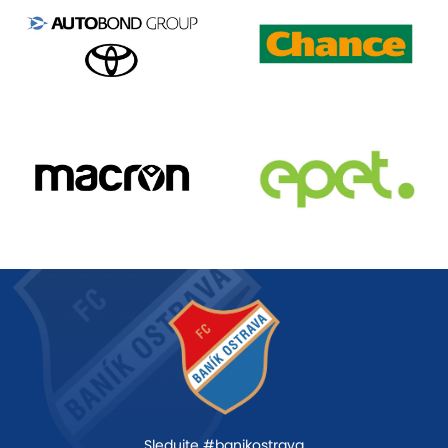
Sledujte #banikostrava