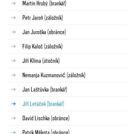
Martin Hrubý
(brankář)
Petr Jaroň
(záložník)
Jan Juroška
(obránce)
Filip Kaloč
(záložník)
Jiří Klíma
(útočník)
Nemanja Kuzmanović
(záložník)
Jan Laštůvka
(brankář)
Jiří Letáček
(brankář)
David Lischka
(obránce)
Patrik Měkota
(obránce)