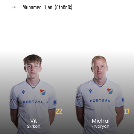
Muhamed Tijani
(útočník)
22
17
Vít
Michal
Škrkoň
Frydrych