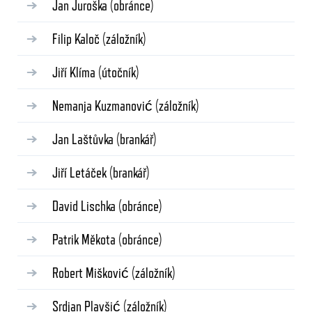
Jan Juroška
(obránce)
Filip Kaloč
(záložník)
Jiří Klíma
(útočník)
Nemanja Kuzmanović
(záložník)
Jan Laštůvka
(brankář)
Jiří Letáček
(brankář)
David Lischka
(obránce)
Patrik Měkota
(obránce)
Robert Mišković
(záložník)
Srdjan Plavšić
(záložník)