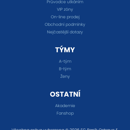
Průvodce utkáním
VIP zóny
On-line prodej
Obchodní podmínky
Nejčastější dotazy
TÝMY
A-tým
B-tým
Ženy
OSTATNÍ
Akademie
Fanshop
Všechna práva vyhrazena © 2026 FC Baník Ostrava &