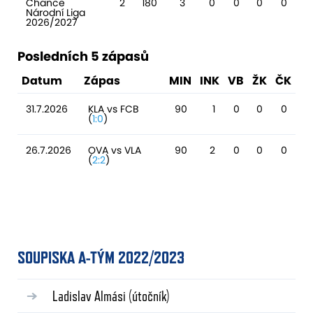
Chance
2
180
3
0
0
0
0
Národní Liga
2026/2027
Posledních 5 zápasů
Datum
Zápas
MIN
INK
VB
ŽK
ČK
31.7.2026
KLA vs FCB
90
1
0
0
0
(
1:0
)
26.7.2026
OVA vs VLA
90
2
0
0
0
(
2:2
)
SOUPISKA A-TÝM 2022/2023
Ladislav Almási
(útočník)