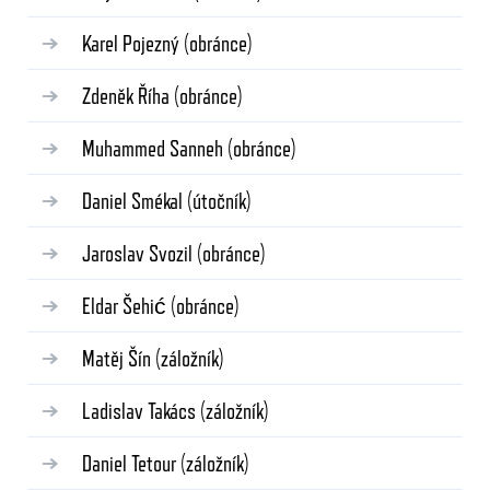
Karel Pojezný
(obránce)
Zdeněk Říha
(obránce)
Muhammed Sanneh
(obránce)
Daniel Smékal
(útočník)
Jaroslav Svozil
(obránce)
Eldar Šehić
(obránce)
Matěj Šín
(záložník)
Ladislav Takács
(záložník)
Daniel Tetour
(záložník)