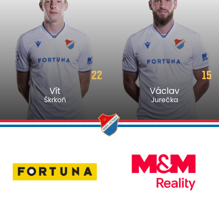
22
15
Vít
Václav
Škrkoň
Jurečka