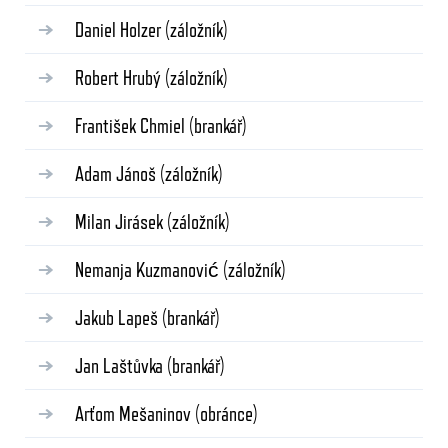
Daniel Holzer
(záložník)
Robert Hrubý
(záložník)
František Chmiel
(brankář)
Adam Jánoš
(záložník)
Milan Jirásek
(záložník)
Nemanja Kuzmanović
(záložník)
Jakub Lapeš
(brankář)
Jan Laštůvka
(brankář)
Arťom Mešaninov
(obránce)