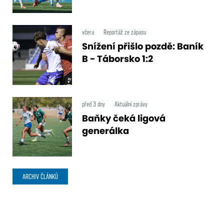
včera
Reportáž ze zápasu
Snížení přišlo pozdě: Baník
B - Táborsko 1:2
před 3 dny
Aktuální zprávy
Baňky čeká ligová
generálka
ARCHIV ČLÁNKŮ