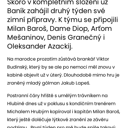
Skoro v kompletním složení už
Baník zahájil druhý týden své
zimní přípravy. K týmu se připojili
Milan Baroš, Dame Diop, Arťom
Mešaninov, Denis Granečný i
Oleksander Azackij.
Na marodce prozatím zůstává brankář Viktor
Budinský, který by se ale po nemoci měl znovu v
kabině objevit už v úterý. Dlouhodobě mimo hru je
zraněný mladý gólman Jakub Lapeš.
Postranní čáry hřiště s umělým trávníkem na
Hlubině dnes už v poklusu s kondičním trenérem
Michalem Hrubým kopíroval i kapitán Milan Baroš,
který ještě doléčuje lýtkové zranění ze závěru
podzimu. „První týden pro mě bude spíše takový