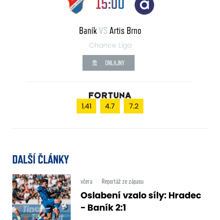
15:00
Baník
VS
Artis Brno
Chance Liga
ONLAJNY
1.41
4.7
7.2
DALŠÍ ČLÁNKY
včera
Reportáž ze zápasu
Oslabení vzalo síly: Hradec
- Baník 2:1