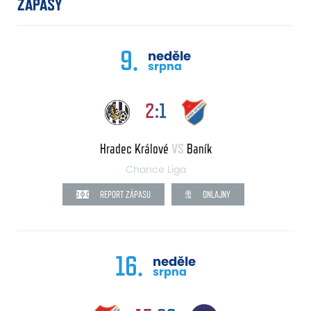
ZÁPASY
9.
neděle
srpna
2:1
Hradec Králové
VS
Baník
Chance Liga
REPORT ZÁPASU
ONLAJNY
16.
neděle
srpna