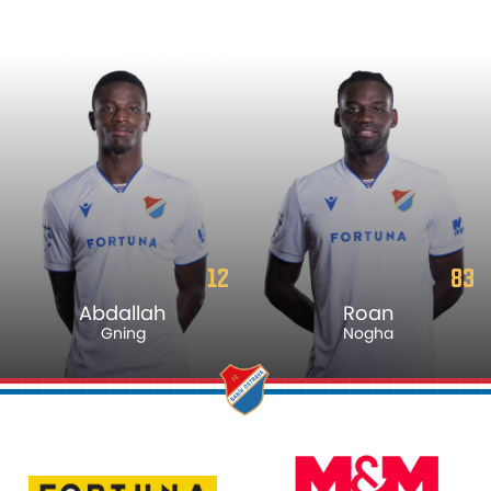
12
83
Abdallah
Roan
Gning
Nogha