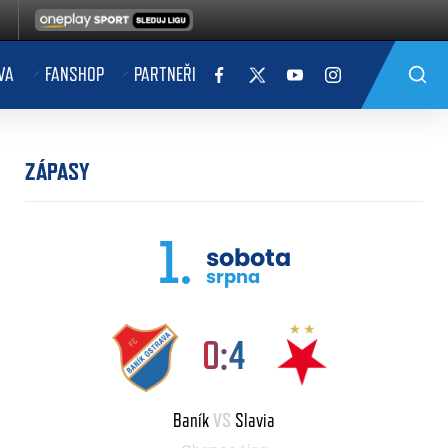
VA
FANSHOP
PARTNEŘI
ZÁPASY
1.
sobota
srpna
0:4
Baník
VS
Slavia