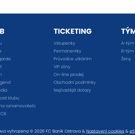
B
TICKETING
TÝ
u
Vstupenky
A-tým
e
Permanentky
B-tým
garda
Průvodce utkáním
Ženy
t
VIP zóny
n
On-line prodej
egend
Obchodní podmínky
édia
Nejčastější dotazy
sti klubu
na oznamovatelů
FCB
va vyhrazena © 2026 FC Baník Ostrava &
Nastavení cookies
&
eS