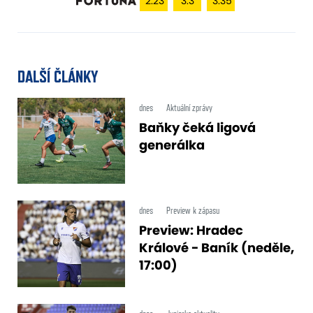
2.23
3.3
3.35
DALŠÍ ČLÁNKY
dnes
Aktuální zprávy
Baňky čeká ligová
generálka
dnes
Preview k zápasu
Preview: Hradec
Králové - Baník (neděle,
17:00)