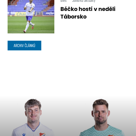
dnes
Juniorka aktuality
Béčko hostí v neděli
Táborsko
ARCHIV ČLÁNKŮ