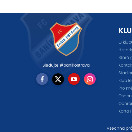
KLU
O klub
Histori
Stará 
Kontak
Sledujte #banikostrava
Stadio
Klub l
Pro m
Osobno
Ochra
Karta 
Všechna prá