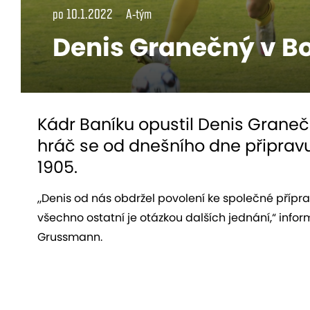
po 10.1.2022
A-tým
Denis Granečný v 
Kádr Baníku opustil Denis Granečn
hráč se od dnešního dne připra
1905.
„Denis od nás obdržel povolení ke společné příp
všechno ostatní je otázkou dalších jednání,“ infor
Grussmann.