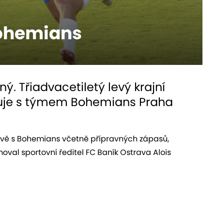
Bohemians
ý. Třiadvacetiletý levý krajní
vuje s týmem Bohemians Praha
ravě s Bohemians včetně přípravných zápasů,
moval sportovní ředitel FC Baník Ostrava Alois