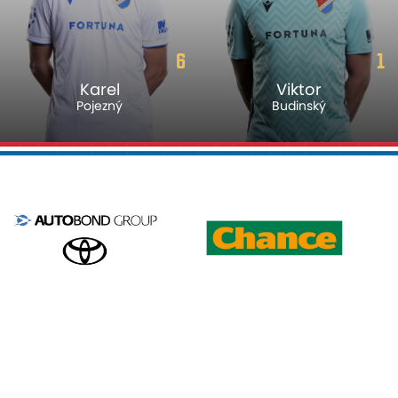
6
1
Karel
Viktor
Pojezný
Budinský