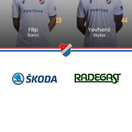
19
44
Filip
Yevhenii
Šancl
Skyba