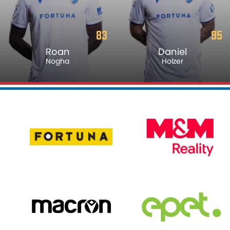
83
95
Roan
Daniel
Nogha
Holzer