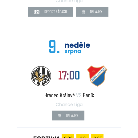
Chance Liga
REPORT ZÁPASU
ONLAJNY
9.
neděle
srpna
17:00
Hradec Králové
VS
Baník
Chance Liga
ONLAJNY