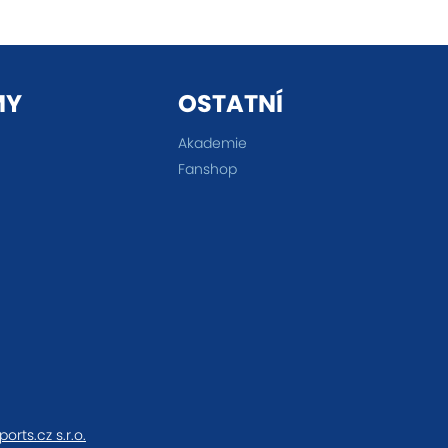
MY
OSTATNÍ
Akademie
Fanshop
ports.cz s.r.o.