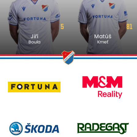
5
81
Jiří
Matúš
Boula
Kmeť