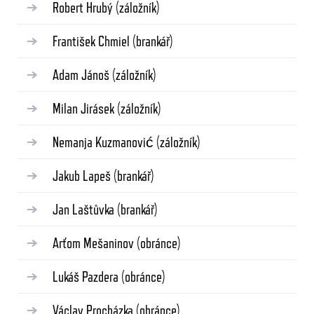
Robert Hrubý
(záložník)
František Chmiel
(brankář)
Adam Jánoš
(záložník)
Milan Jirásek
(záložník)
Nemanja Kuzmanović
(záložník)
Jakub Lapeš
(brankář)
Jan Laštůvka
(brankář)
Arťom Mešaninov
(obránce)
Lukáš Pazdera
(obránce)
Václav Procházka
(obránce)