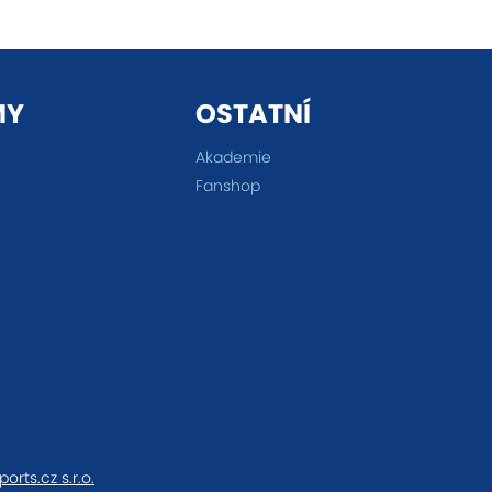
MY
OSTATNÍ
Akademie
Fanshop
ports.cz s.r.o.