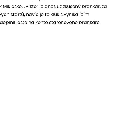
k Mikloško. „Viktor je dnes už zkušený brankář, za
ých startů, navíc je to kluk s vynikajícím
 doplnil ještě na konto staronového brankáře