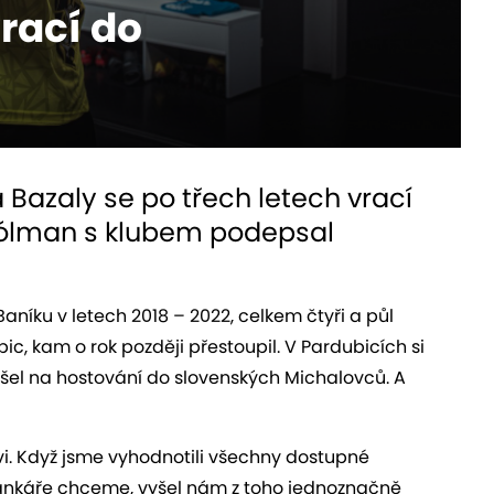
rací do
 Bazaly se po třech letech vrací
 gólman s klubem podepsal
Baníku v letech 2018 – 2022, celkem čtyři a půl
ic, kam o rok později přestoupil. V Pardubicích si
ešel na hostování do slovenských Michalovců. A
i. Když jsme vyhodnotili všechny dostupné
brankáře chceme, vyšel nám z toho jednoznačně