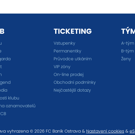
B
TICKETING
TÝ
u
Vstupenky
A-tým
e
Permanentky
B-tým
garda
Průvodce utkáním
Ženy
t
VIP zóny
n
On-line prodej
egend
Obchodní podmínky
édia
Nejčastější dotazy
sti klubu
na oznamovatelů
FCB
va vyhrazena © 2026 FC Baník Ostrava &
Nastavení cookies
&
eS