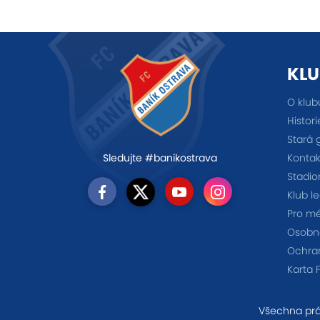
KLU
O klub
Histori
Stará 
Kontak
Sledujte #banikostrava
Stadio
Klub l
Pro m
Osobno
Ochra
Karta 
Všechna prá