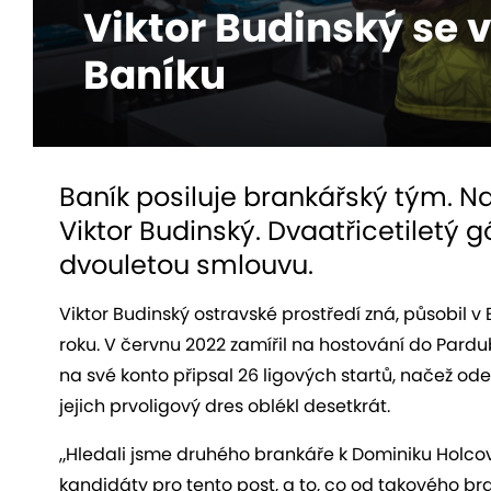
Viktor Budinský se v
Baníku
Baník posiluje brankářský tým. Na
Viktor Budinský. Dvaatřicetiletý
dvouletou smlouvu.
Viktor Budinský ostravské prostředí zná, působil v 
roku. V červnu 2022 zamířil na hostování do Pardub
na své konto připsal 26 ligových startů, načež od
jejich prvoligový dres oblékl desetkrát.
„Hledali jsme druhého brankáře k Dominiku Holcov
kandidáty pro tento post, a to, co od takového 