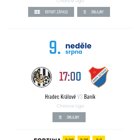
Chance Liga
REPORT ZÁPASU
ONLAJNY
9.
neděle
srpna
17:00
Hradec Králové
VS
Baník
Chance Liga
ONLAJNY