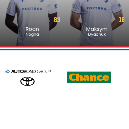
83
16
Roan
Maksym
Nogha
Dyachuk