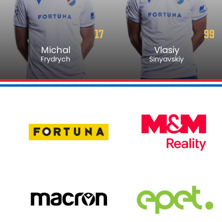
17
99
Michal
Vlasiy
Frydrych
Sinyavskiy