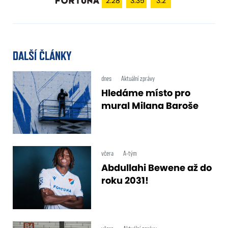
2.28
3.35
3.2
DALŠÍ ČLÁNKY
dnes
Aktuální zprávy
Hledáme místo pro
mural Milana Baroše
včera
A-tým
Abdullahi Bewene až do
roku 2031!