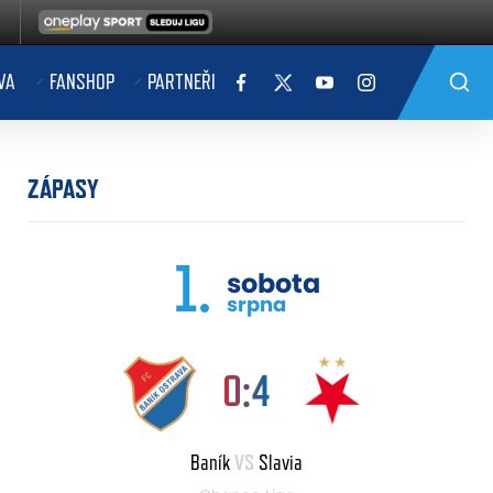
VA
FANSHOP
PARTNEŘI
ZÁPASY
1.
sobota
srpna
0:4
Baník
VS
Slavia