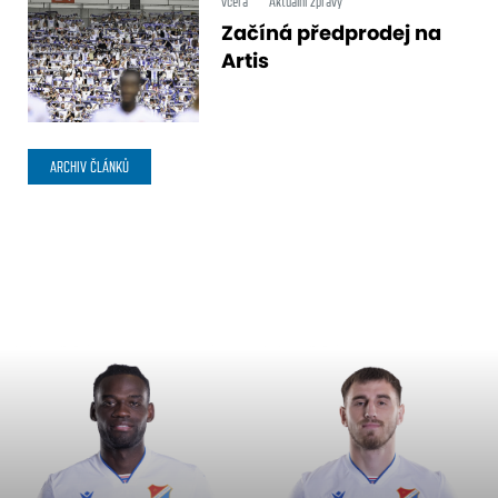
včera
Aktuální zprávy
Začíná předprodej na
Artis
ARCHIV ČLÁNKŮ