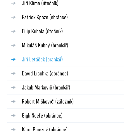
Jiří Klíma
(útočník)
Patrick Kpozo
(obránce)
Filip Kubala
(útočník)
Mikuláš Kubný
(brankář)
Jiří Letáček
(brankář)
David Lischka
(obránce)
Jakub Markovič
(brankář)
Robert Mišković
(záložník)
Gigli Ndefe
(obránce)
Karel Pojezný
(obránce)