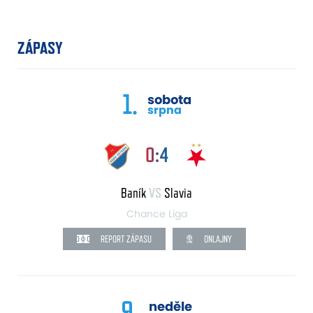
ZÁPASY
1.
sobota
srpna
0:4
Baník
VS
Slavia
Chance Liga
REPORT ZÁPASU
ONLAJNY
9.
neděle