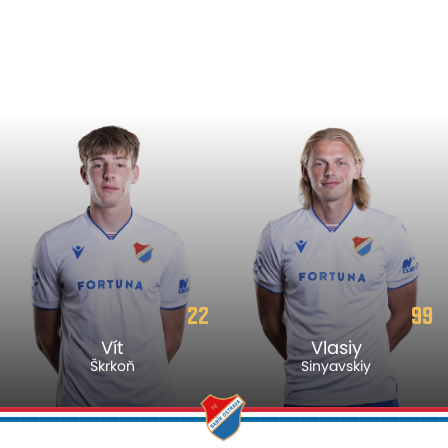
22
99
Vít
Vlasiy
Škrkoň
Sinyavskiy