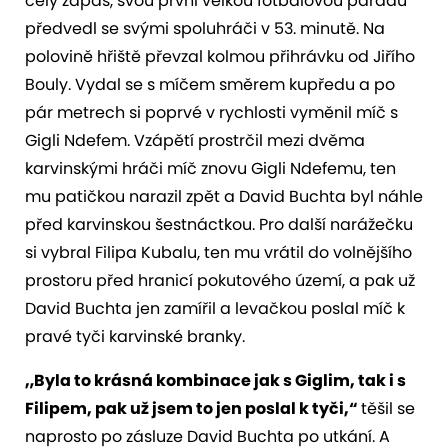
celý zápas, svou první velkou fotbalovou parádu
předvedl se svými spoluhráči v 53. minutě. Na
polovině hřiště převzal kolmou přihrávku od Jiřího
Bouly. Vydal se s míčem směrem kupředu a po
pár metrech si poprvé v rychlosti vyměnil míč s
Gigli Ndefem. Vzápětí prostrčil mezi dvěma
karvinskými hráči míč znovu Gigli Ndefemu, ten
mu patičkou narazil zpět a David Buchta byl náhle
před karvinskou šestnáctkou. Pro další narážečku
si vybral Filipa Kubalu, ten mu vrátil do volnějšího
prostoru před hranicí pokutového území, a pak už
David Buchta jen zamířil a levačkou poslal míč k
pravé tyči karvinské branky.
„Byla to krásná kombinace jak s Giglim, tak i s
Filipem, pak už jsem to jen poslal k tyči,“
těšil se
naprosto po zásluze David Buchta po utkání. A