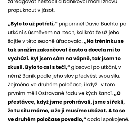
zareagovat nestačil a baníkovci mohli znovu
propuknout v jásot.
„Bylo to už potřetí,“
připomněl David Buchta po
utkání s úsměvem na rtech, kolikrát že už jeho
šajtle v této sezoně úřadovala.
„Na tréninku se
tak snažím zakončovat často a docela mi to
vychází. Byl jsem sám na vápně, tak jsem to
zkusil. Bylo to asi s tečí,“
glosoval po utkání, v
němž Baník podle jeho slov předvést svou sílu.
Zejména ve druhém poločase, i když i v tom
prvním měli Ostravané řadu velkých šancí.
„O
přestávce, když jsme prohrávali, jsme si řekli,
že tu sílu máme, a že ji musíme ukázat. A to se
ve druhém poločase povedlo,“
dodal spokojeně.