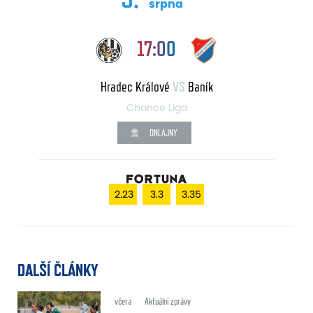
srpna
17:00
Hradec Králové
VS
Baník
Chance Liga
ONLAJNY
2.23
3.3
3.35
DALŠÍ ČLÁNKY
včera
Aktuální zprávy