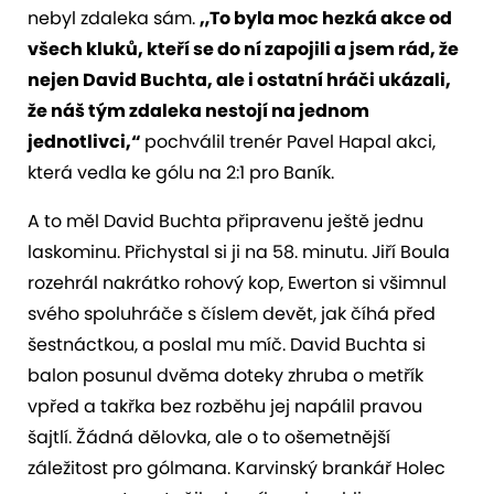
nebyl zdaleka sám.
„To byla moc hezká akce od
všech kluků, kteří se do ní zapojili a jsem rád, že
nejen David Buchta, ale i ostatní hráči ukázali,
že náš tým zdaleka nestojí na jednom
jednotlivci,“
pochválil trenér Pavel Hapal akci,
která vedla ke gólu na 2:1 pro Baník.
A to měl David Buchta připravenu ještě jednu
laskominu. Přichystal si ji na 58. minutu. Jiří Boula
rozehrál nakrátko rohový kop, Ewerton si všimnul
svého spoluhráče s číslem devět, jak číhá před
šestnáctkou, a poslal mu míč. David Buchta si
balon posunul dvěma doteky zhruba o metřík
vpřed a takřka bez rozběhu jej napálil pravou
šajtlí. Žádná dělovka, ale o to ošemetnější
záležitost pro gólmana. Karvinský brankář Holec