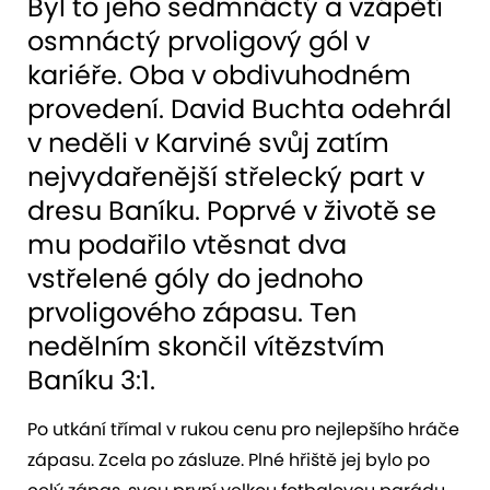
Byl to jeho sedmnáctý a vzápětí
osmnáctý prvoligový gól v
kariéře. Oba v obdivuhodném
provedení. David Buchta odehrál
v neděli v Karviné svůj zatím
nejvydařenější střelecký part v
dresu Baníku. Poprvé v životě se
mu podařilo vtěsnat dva
vstřelené góly do jednoho
prvoligového zápasu. Ten
nedělním skončil vítězstvím
Baníku 3:1.
Po utkání třímal v rukou cenu pro nejlepšího hráče
zápasu. Zcela po zásluze. Plné hřiště jej bylo po