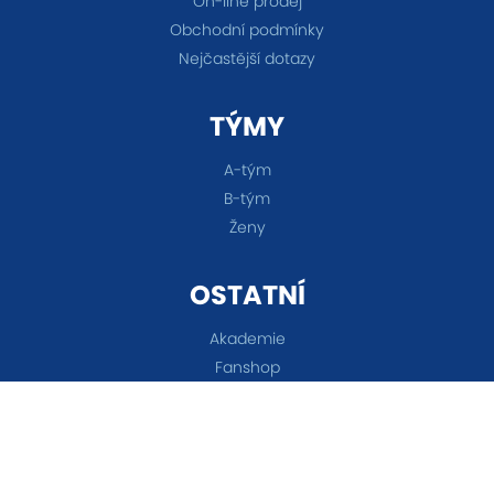
On-line prodej
Obchodní podmínky
Nejčastější dotazy
TÝMY
A-tým
B-tým
Ženy
OSTATNÍ
Akademie
Fanshop
Všechna práva vyhrazena © 2026 FC Baník Ostrava &
Nastavení cookies
&
eSports.cz s.r.o.