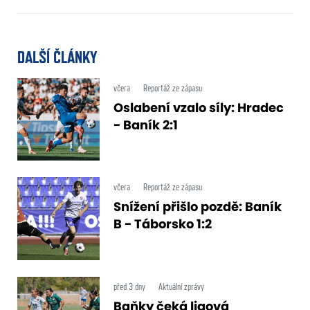
DALŠÍ ČLÁNKY
včera
Reportáž ze zápasu
Oslabení vzalo síly: Hradec
- Baník 2:1
včera
Reportáž ze zápasu
Snížení přišlo pozdě: Baník
B - Táborsko 1:2
před 3 dny
Aktuální zprávy
Baňky čeká ligová