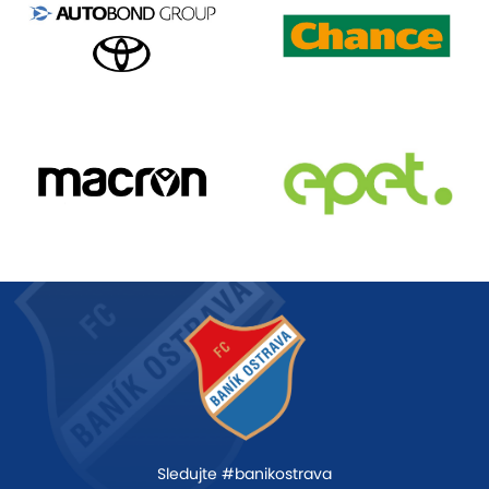
Sledujte #banikostrava