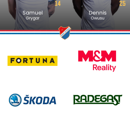
14
25
Samuel
Dennis
Grygar
Owusu