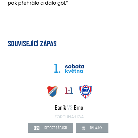
pak přehrálo a dalo gól.“
SOUVISEJÍCÍ ZÁPAS
1.
sobota
května
1:1
Baník
VS
Brno
FORTUNA:LIGA
REPORT ZÁPASU
ONLAJNY