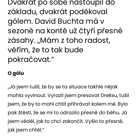
Dvakrát po sobě nastoupil do
základu, dvakrát poděkoval
gólem. David Buchta má v
sezoně na kontě už čtyři přesné
zásahy. „Mám z toho radost,
věřím, že to tak bude
pokračovat.“
O gólu
„Já jsem tušil, že by se ta situace takhle nějak
mohla vyvinout. Vyrazil jsem presovat Dreksu, tušil
jsem, že by to mohl chtít přihrávat kolem mě. Bylo
pak štěstí, že se mi to odrazilo přesně do běhu. Já
jsem věděl, jak to chci zakončit. Vyšlo to přesně,
jak jsem chtěl.“