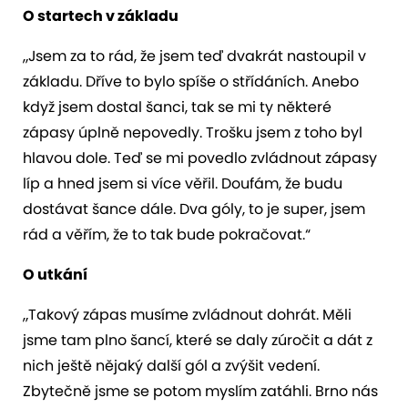
O startech v základu
„Jsem za to rád, že jsem teď dvakrát nastoupil v
základu. Dříve to bylo spíše o střídáních. Anebo
když jsem dostal šanci, tak se mi ty některé
zápasy úplně nepovedly. Trošku jsem z toho byl
hlavou dole. Teď se mi povedlo zvládnout zápasy
líp a hned jsem si více věřil. Doufám, že budu
dostávat šance dále. Dva góly, to je super, jsem
rád a věřím, že to tak bude pokračovat.“
O utkání
„Takový zápas musíme zvládnout dohrát. Měli
jsme tam plno šancí, které se daly zúročit a dát z
nich ještě nějaký další gól a zvýšit vedení.
Zbytečně jsme se potom myslím zatáhli. Brno nás