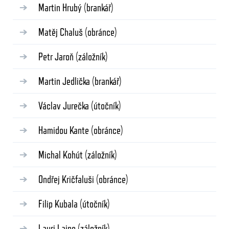
Martin Hrubý
(brankář)
Matěj Chaluš
(obránce)
Petr Jaroň
(záložník)
Martin Jedlička
(brankář)
Václav Jurečka
(útočník)
Hamidou Kante
(obránce)
Michal Kohút
(záložník)
Ondřej Kričfaluši
(obránce)
Filip Kubala
(útočník)
Lauri Laine
(záložník)