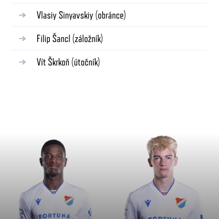
Vlasiy Sinyavskiy
(obránce)
Filip Šancl
(záložník)
Vít Škrkoň
(útočník)