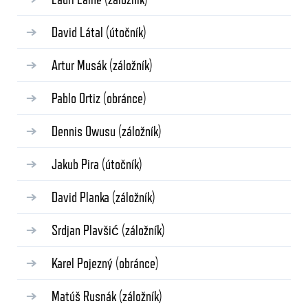
David Látal
(útočník)
Artur Musák
(záložník)
Pablo Ortiz
(obránce)
Dennis Owusu
(záložník)
Jakub Pira
(útočník)
David Planka
(záložník)
Srdjan Plavšić
(záložník)
Karel Pojezný
(obránce)
Matúš Rusnák
(záložník)