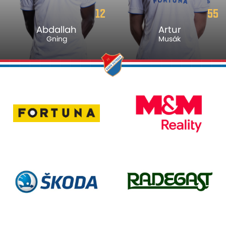
12
55
Abdallah
Artur
Gning
Musák