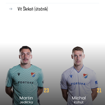
Vít Škrkoň
(útočník)
23
21
Martin
Michal
Jedlička
Kohút