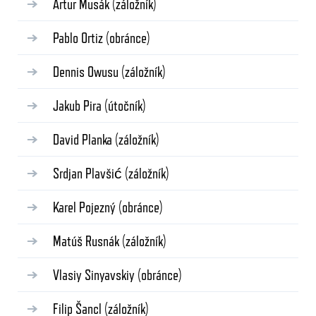
Artur Musák
(záložník)
Pablo Ortiz
(obránce)
Dennis Owusu
(záložník)
Jakub Pira
(útočník)
David Planka
(záložník)
Srdjan Plavšić
(záložník)
Karel Pojezný
(obránce)
Matúš Rusnák
(záložník)
Vlasiy Sinyavskiy
(obránce)
Filip Šancl
(záložník)