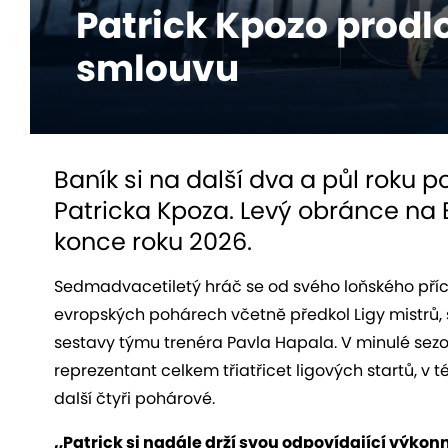
Patrick Kpozo prodlo
smlouvu
Baník si na další dva a půl roku p
Patricka Kpoza. Levý obránce na 
konce roku 2026.
Sedmadvacetiletý hráč se od svého loňského přích
evropských pohárech včetně předkol Ligy mistrů, 
sestavy týmu trenéra Pavla Hapala. V minulé sezo
reprezentant celkem třiatřicet ligových startů, v t
další čtyři pohárové.
„Patrick si nadále drží svou odpovídající výkonn