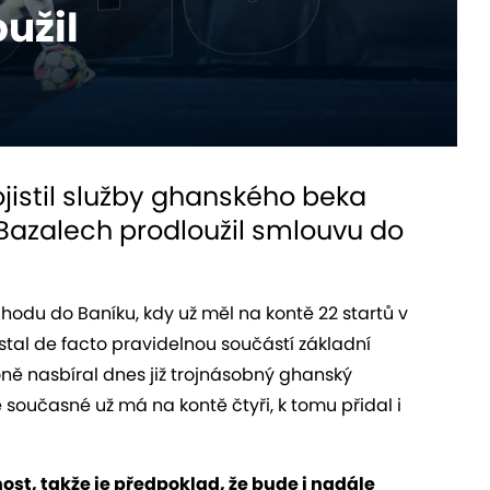
užil
ojistil služby ghanského beka
Bazalech prodloužil smlouvu do
odu do Baníku, kdy už měl na kontě 22 startů v
stal de facto pravidelnou součástí základní
ně nasbíral dnes již trojnásobný ghanský
é současné už má na kontě čtyři, k tomu přidal i
ost, takže je předpoklad, že bude i nadále