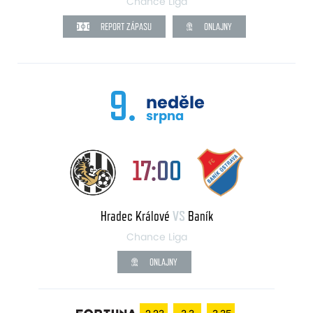
Chance Liga
REPORT ZÁPASU
ONLAJNY
9.
neděle
srpna
17:00
Hradec Králové
VS
Baník
Chance Liga
ONLAJNY