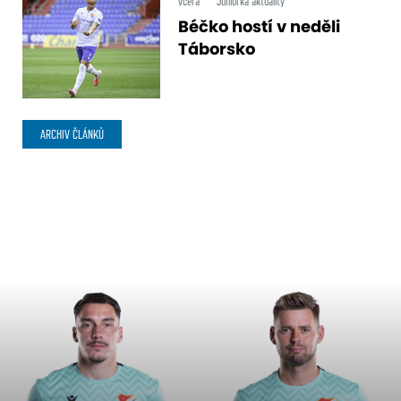
včera
Juniorka aktuality
Béčko hostí v neděli
Táborsko
ARCHIV ČLÁNKŮ