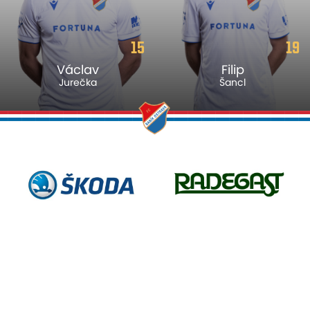
15
19
Václav
Filip
Jurečka
Šancl