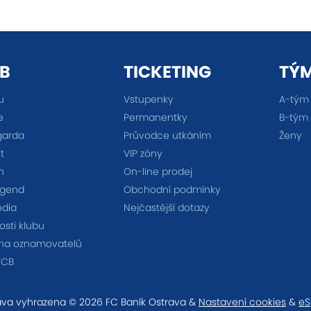
B
TICKETING
TÝ
u
Vstupenky
A-tým
e
Permanentky
B-tým
garda
Průvodce utkáním
Ženy
t
VIP zóny
n
On-line prodej
egend
Obchodní podmínky
édia
Nejčastější dotazy
sti klubu
na oznamovatelů
FCB
va vyhrazena © 2026 FC Baník Ostrava &
Nastavení cookies
&
eS