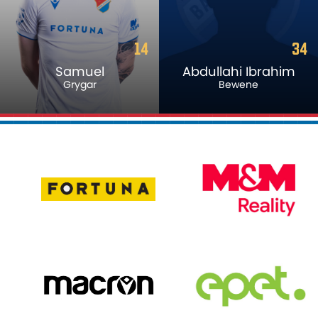
14
34
Samuel
Abdullahi Ibrahim
Grygar
Bewene