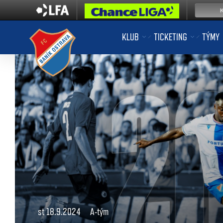
KLUB
TICKETING
TÝMY
st 18.9.2024
A-tým