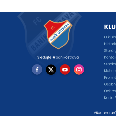
KLU
O klub
Histori
Stará 
Kontak
Sledujte #banikostrava
Stadio
Klub l
Pro m
Osobno
Ochra
Karta 
Všechna prá