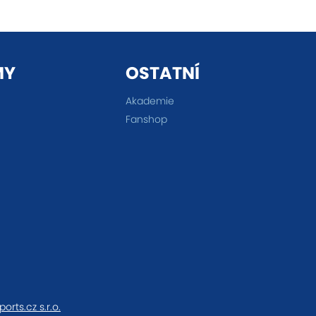
MY
OSTATNÍ
Akademie
Fanshop
ports.cz s.r.o.