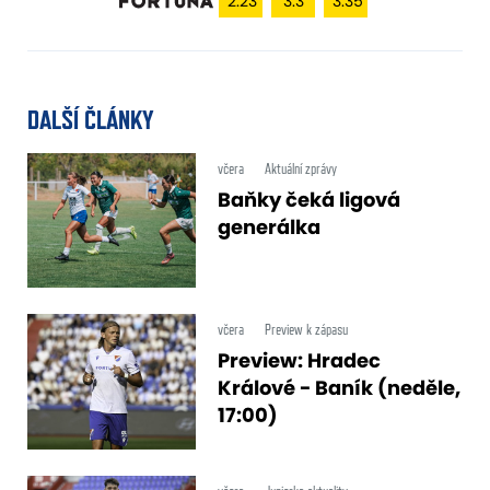
2.23
3.3
3.35
DALŠÍ ČLÁNKY
včera
Aktuální zprávy
Baňky čeká ligová
generálka
včera
Preview k zápasu
Preview: Hradec
Králové - Baník (neděle,
17:00)