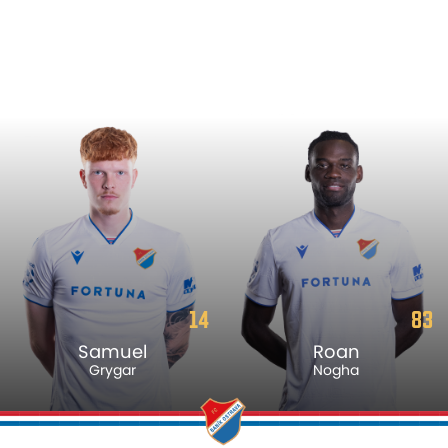
14
83
Samuel
Roan
Grygar
Nogha