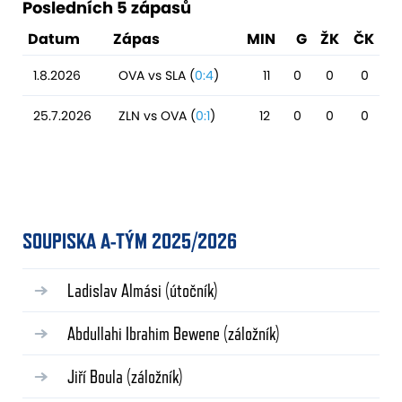
Posledních 5 zápasů
Datum
Zápas
MIN
G
ŽK
ČK
1.8.2026
OVA vs SLA (
0:4
)
11
0
0
0
25.7.2026
ZLN vs OVA (
0:1
)
12
0
0
0
SOUPISKA A-TÝM 2025/2026
Ladislav Almási
(útočník)
Abdullahi Ibrahim Bewene
(záložník)
Jiří Boula
(záložník)