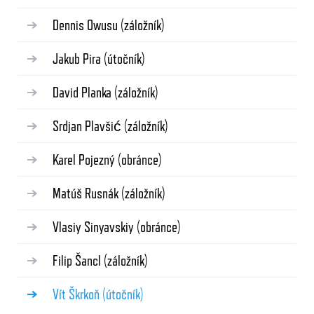
Dennis Owusu
(záložník)
Jakub Pira
(útočník)
David Planka
(záložník)
Srdjan Plavšić
(záložník)
Karel Pojezný
(obránce)
Matúš Rusnák
(záložník)
Vlasiy Sinyavskiy
(obránce)
Filip Šancl
(záložník)
Vít Škrkoň
(útočník)