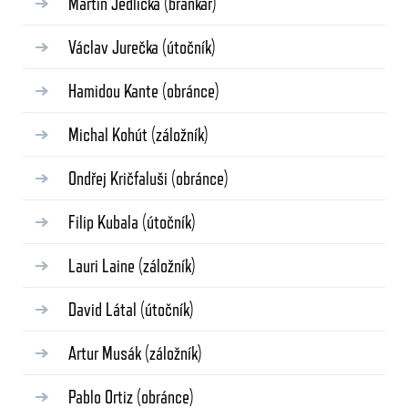
Martin Jedlička
(brankář)
Václav Jurečka
(útočník)
Hamidou Kante
(obránce)
Michal Kohút
(záložník)
Ondřej Kričfaluši
(obránce)
Filip Kubala
(útočník)
Lauri Laine
(záložník)
David Látal
(útočník)
Artur Musák
(záložník)
Pablo Ortiz
(obránce)