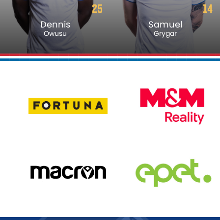
25
14
Dennis
Samuel
Owusu
Grygar