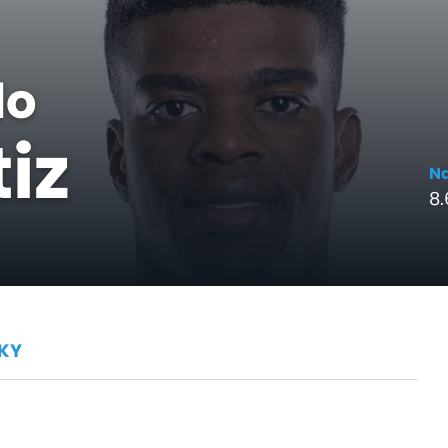
lo
tiz
N
8.
KY