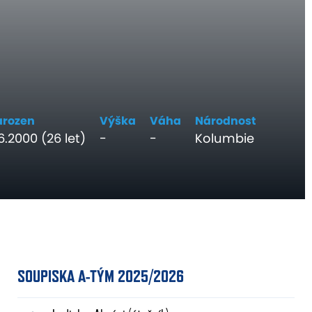
arozen
Výška
Váha
Národnost
6.2000 (26 let)
-
-
Kolumbie
SOUPISKA A-TÝM 2025/2026