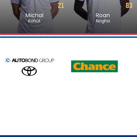
21
83
Michal
Roan
Kohút
Nogha