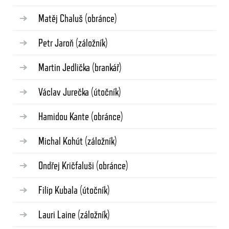
Matěj Chaluš
(obránce)
Petr Jaroň
(záložník)
Martin Jedlička
(brankář)
Václav Jurečka
(útočník)
Hamidou Kante
(obránce)
Michal Kohút
(záložník)
Ondřej Kričfaluši
(obránce)
Filip Kubala
(útočník)
Lauri Laine
(záložník)