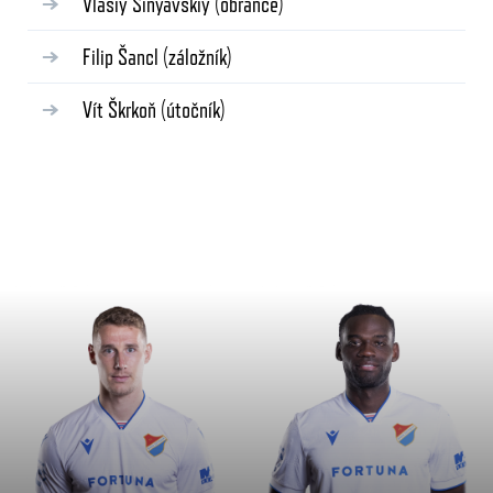
Vlasiy Sinyavskiy
(obránce)
Filip Šancl
(záložník)
Vít Škrkoň
(útočník)