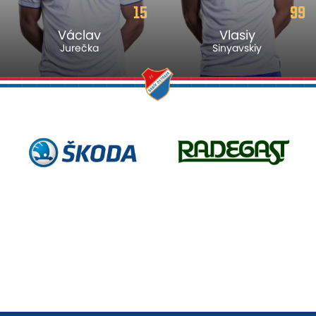
15
99
Václav
Vlasiy
Jurečka
Sinyavskiy