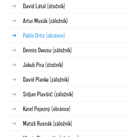
David Látal
(útočník)
Artur Musák
(záložník)
Pablo Ortiz
(obránce)
Dennis Owusu
(záložník)
Jakub Pira
(útočník)
David Planka
(záložník)
Srdjan Plavšić
(záložník)
Karel Pojezný
(obránce)
Matúš Rusnák
(záložník)