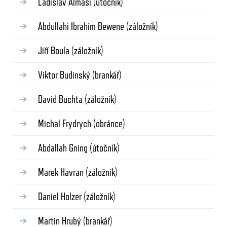
Ladislav Almási
(útočník)
Abdullahi Ibrahim Bewene
(záložník)
Jiří Boula
(záložník)
Viktor Budinský
(brankář)
David Buchta
(záložník)
Michal Frydrych
(obránce)
Abdallah Gning
(útočník)
Marek Havran
(záložník)
Daniel Holzer
(záložník)
Martin Hrubý
(brankář)