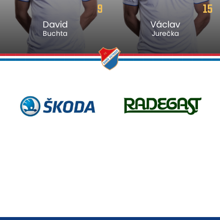
15
22
Václav
Vít
Jurečka
Škrkoň