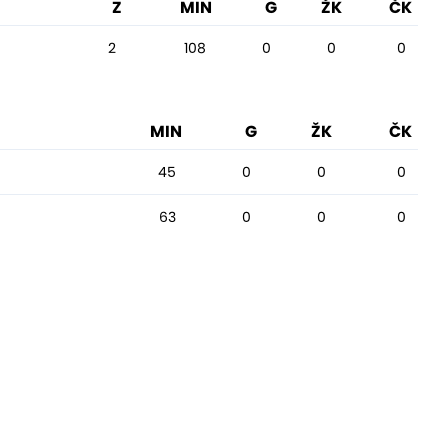
Z
MIN
G
ŽK
ČK
2
108
0
0
0
MIN
G
ŽK
ČK
45
0
0
0
63
0
0
0