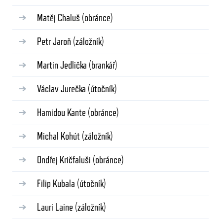
Matěj Chaluš
(obránce)
Petr Jaroň
(záložník)
Martin Jedlička
(brankář)
Václav Jurečka
(útočník)
Hamidou Kante
(obránce)
Michal Kohút
(záložník)
Ondřej Kričfaluši
(obránce)
Filip Kubala
(útočník)
Lauri Laine
(záložník)