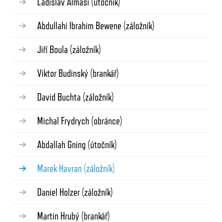
Ladislav Almási
(útočník)
Abdullahi Ibrahim Bewene
(záložník)
Jiří Boula
(záložník)
Viktor Budinský
(brankář)
David Buchta
(záložník)
Michal Frydrych
(obránce)
Abdallah Gning
(útočník)
Marek Havran
(záložník)
Daniel Holzer
(záložník)
Martin Hrubý
(brankář)