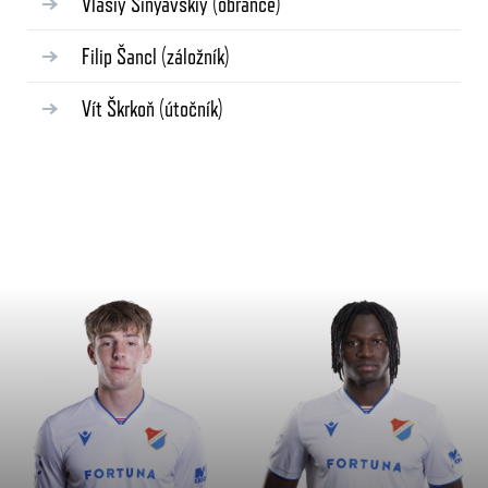
Vlasiy Sinyavskiy
(obránce)
Filip Šancl
(záložník)
Vít Škrkoň
(útočník)