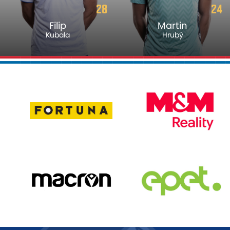
24
9
Martin
David
Hrubý
Buchta