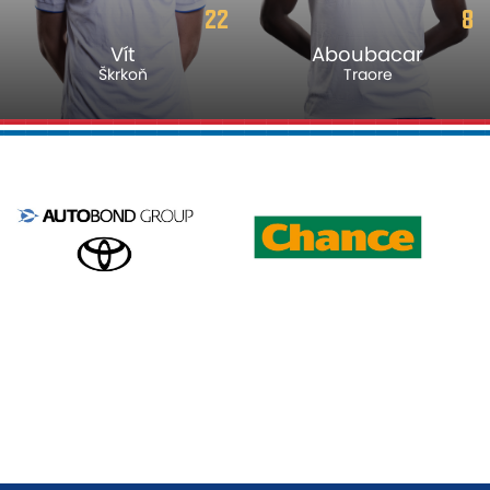
8
44
Aboubacar
Yevhenii
Traore
Skyba