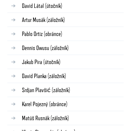
David Látal
(útočník)
Artur Musák
(záložník)
Pablo Ortiz
(obránce)
Dennis Owusu
(záložník)
Jakub Pira
(útočník)
David Planka
(záložník)
Srdjan Plavšić
(záložník)
Karel Pojezný
(obránce)
Matúš Rusnák
(záložník)