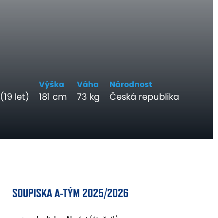
Výška
Váha
Národnost
(19 let)
181 cm
73 kg
Česká republika
SOUPISKA A-TÝM 2025/2026