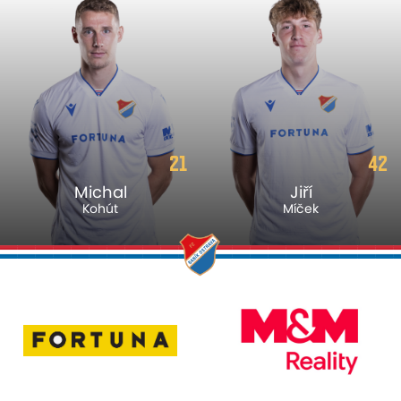
21
42
Michal
Jiří
Kohút
Míček