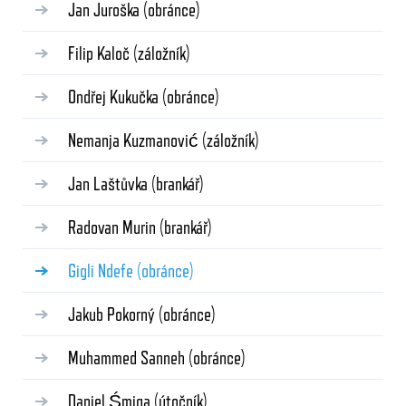
Jan Juroška
(obránce)
Filip Kaloč
(záložník)
Ondřej Kukučka
(obránce)
Nemanja Kuzmanović
(záložník)
Jan Laštůvka
(brankář)
Radovan Murin
(brankář)
Gigli Ndefe
(obránce)
Jakub Pokorný
(obránce)
Muhammed Sanneh
(obránce)
Daniel Śmiga
(útočník)