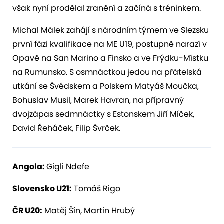
však nyní prodělal zranění a začíná s tréninkem.
Michal Málek zahájí s národním týmem ve Slezsku
první fázi kvalifikace na ME U19, postupně narazí v
Opavě na San Marino a Finsko a ve Frýdku-Místku
na Rumunsko. S osmnáctkou jedou na přátelská
utkání se Švédskem a Polskem Matyáš Moučka,
Bohuslav Musil, Marek Havran, na přípravný
dvojzápas sedmnáctky s Estonskem Jiří Míček,
David Řeháček, Filip Švrček.
Angola:
Gigli Ndefe
Slovensko U21:
Tomáš Rigo
ČR U20:
Matěj Šín, Martin Hrubý