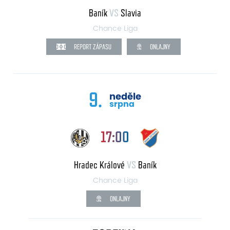
Baník
VS
Slavia
Chance Liga
REPORT ZÁPASU
ONLAJNY
9.
neděle
srpna
17:00
Hradec Králové
VS
Baník
Chance Liga
ONLAJNY