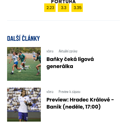
2.23
3.3
3.35
DALŠÍ ČLÁNKY
včera
Aktuální zprávy
Baňky čeká ligová
generálka
včera
Preview k zápasu
Preview: Hradec Králové -
Baník (neděle, 17:00)