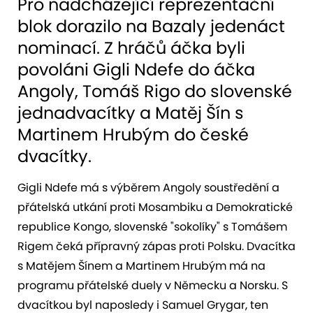
Pro nadcházející reprezentační
blok dorazilo na Bazaly jedenáct
nominací. Z hráčů áčka byli
povoláni Gigli Ndefe do áčka
Angoly, Tomáš Rigo do slovenské
jednadvacítky a Matěj Šín s
Martinem Hrubým do české
dvacítky.
Gigli Ndefe má s výběrem Angoly soustředění a
přátelská utkání proti Mosambiku a Demokratické
republice Kongo, slovenské "sokolíky" s Tomášem
Rigem čeká přípravný zápas proti Polsku. Dvacítka
s Matějem Šínem a Martinem Hrubým má na
programu přátelské duely v Německu a Norsku. S
dvacítkou byl naposledy i Samuel Grygar, ten