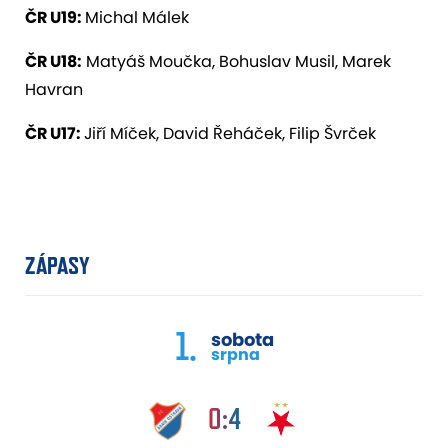
ČR U19:
Michal Málek
ČR U18:
Matyáš Moučka, Bohuslav Musil, Marek
Havran
ČR U17:
Jiří Míček, David Řeháček, Filip Švrček
ZÁPASY
1.
sobota
srpna
0:4