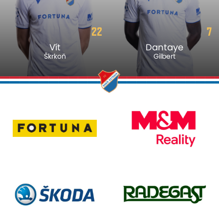
22
7
Vít
Dantaye
Škrkoň
Gilbert