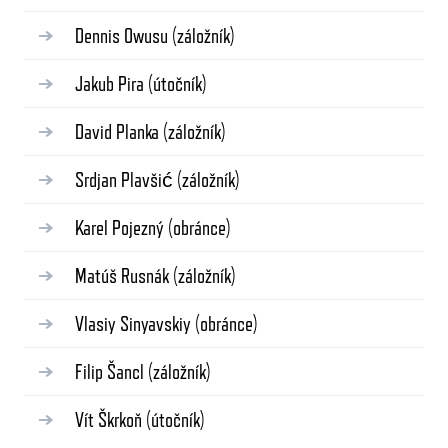
Dennis Owusu
(záložník)
Jakub Pira
(útočník)
David Planka
(záložník)
Srdjan Plavšić
(záložník)
Karel Pojezný
(obránce)
Matúš Rusnák
(záložník)
Vlasiy Sinyavskiy
(obránce)
Filip Šancl
(záložník)
Vít Škrkoň
(útočník)