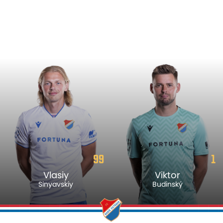
99
1
Vlasiy
Viktor
Sinyavskiy
Budinský