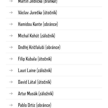
Martin Jedlička
(brankář)
Václav Jurečka
(útočník)
Hamidou Kante
(obránce)
Michal Kohút
(záložník)
Ondřej Kričfaluši
(obránce)
Filip Kubala
(útočník)
Lauri Laine
(záložník)
David Látal
(útočník)
Artur Musák
(záložník)
Pablo Ortiz
(obránce)