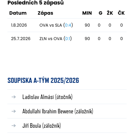
Posledních 5 zápasů
Datum
Zápas
MIN
G
ŽK
ČK
1.8.2026
OVA vs SLA (
0:4
)
90
0
0
0
25.7.2026
ZLN vs OVA (
0:1
)
90
0
0
0
SOUPISKA A-TÝM 2025/2026
Ladislav Almási
(útočník)
Abdullahi Ibrahim Bewene
(záložník)
Jiří Boula
(záložník)